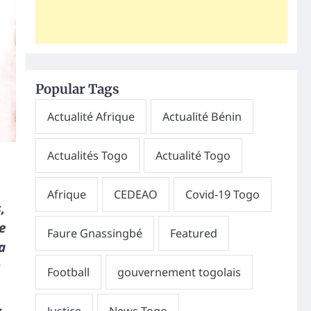
Popular Tags
,
e
a
s
,