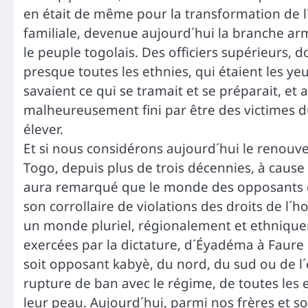
en était de même pour la transformation de l´
familiale, devenue aujourd´hui la branche ar
le peuple togolais. Des officiers supérieurs, 
presque toutes les ethnies, qui étaient les ye
savaient ce qui se tramait et se préparait, et a
malheureusement fini par être des victimes du
élever.
Et si nous considérons aujourd´hui le renouv
Togo, depuis plus de trois décennies, à cause
aura remarqué que le monde des opposants q
son corrollaire de violations des droits de l
un monde pluriel, régionalement et ethniquem
exercées par la dictature, d´Éyadéma à Faure
soit opposant kabyè, du nord, du sud ou de l´e
rupture de ban avec le régime, de toutes les 
leur peau. Aujourd´hui, parmi nos frères et s