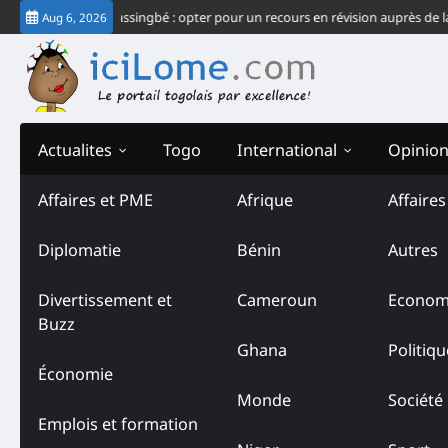
Skip
système Gnassingbé : opter pour un recours en révision auprès de la CJ-CEDE
Aug 6, 2026
to
content
Actualites
Togo
International
Opinio
Affaires et PME
Afrique
Affaire
Diplomatie
Bénin
Autres
Divertissement et
Cameroun
Econom
Buzz
Ghana
Politiqu
Économie
Monde
Société
Emplois et formation