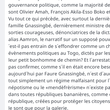
gouvernance politique, comme la majorité des 
sont Olivier Amah, François Akila-Esso Boko
Vu tout ce qui précède, avec surtout la derni
famille Gnassingbé, dernièrement ministre de
sorties courageuses, dénonciatrices de la dic
alias Aamron, le narratif sur un supposé pouv
´est-il pas entrain de s´effondrer comme un c
évènements politiques au Togo, dictés par les 
leur petit bonhomme de chemin? Et l´arrestati
pas confirmer, comme s´il en était encore beso
aujourd´hui par Faure Gnassingbé, n´est d´auc
tout simplement un régime malfaisant pour l´
népotisme ou le «mendèfrèrisme» n´existe pa
dans toutes républiques bananières, comme ch
république, créées pour protéger les citoyens
le sont que pour la galerie.