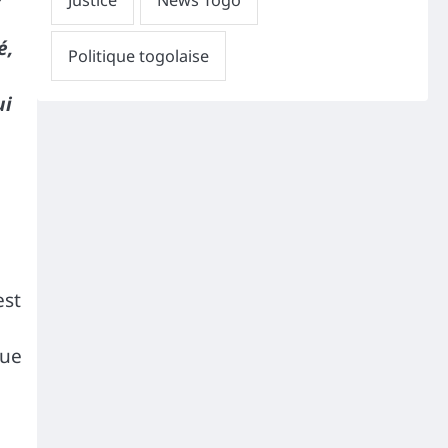
é,
ui
est
que