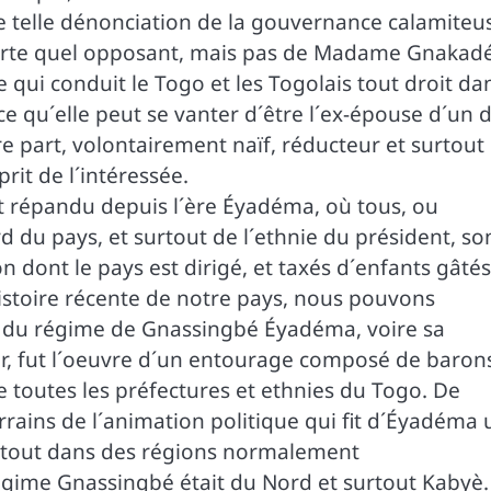
e telle dénonciation de la gouvernance calamiteu
orte quel opposant, mais pas de Madame Gnakadé
 qui conduit le Togo et les Togolais tout droit da
ce qu´elle peut se vanter d´être l´ex-épouse d´un 
e part, volontairement naïf, réducteur et surtout
prit de l´intéressée.
répandu depuis l´ère Éyadéma, où tous, ou
d du pays, et surtout de l´ethnie du président, so
dont le pays est dirigé, et taxés d´enfants gâtés
istoire récente de notre pays, nous pouvons
nt du régime de Gnassingbé Éyadéma, voire sa
r, fut l´oeuvre d´un entourage composé de baron
e toutes les préfectures et ethnies du Togo. De
rrains de l´animation politique qui fit d´Éyadéma 
surtout dans des régions normalement
régime Gnassingbé était du Nord et surtout Kabyè. 