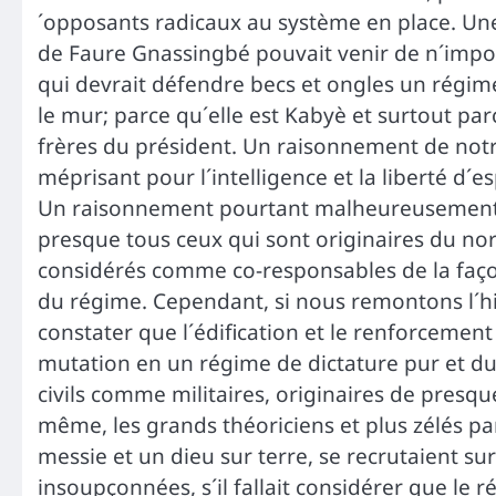
´opposants radicaux au système en place. Un
de Faure Gnassingbé pouvait venir de n´imp
qui devrait défendre becs et ongles un régime
le mur; parce qu´elle est Kabyè et surtout par
frères du président. Un raisonnement de notr
méprisant pour l´intelligence et la liberté d´es
Un raisonnement pourtant malheureusement 
presque tous ceux qui sont originaires du nor
considérés comme co-responsables de la façon 
du régime. Cependant, si nous remontons l´h
constater que l´édification et le renforceme
mutation en un régime de dictature pur et du
civils comme militaires, originaires de presqu
même, les grands théoriciens et plus zélés pa
messie et un dieu sur terre, se recrutaient 
insoupçonnées, s´il fallait considérer que le 