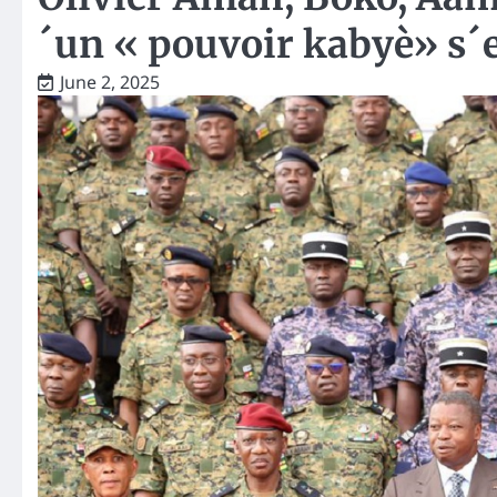
´un « pouvoir kabyè» s´ef
June 2, 2025