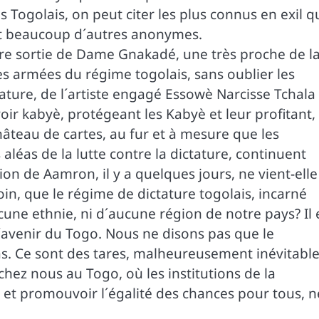
Togolais, on peut citer les plus connus en exil q
 et beaucoup d´autres anonymes.
ère sortie de Dame Gnakadé, une très proche de l
s armées du régime togolais, sans oublier les
tature, de l´artiste engagé Essowè Narcisse Tchala
oir kabyè, protégeant les Kabyè et leur profitant,
hâteau de cartes, au fur et à mesure que les
aléas de la lutte contre la dictature, continuent
on de Aamron, il y a quelques jours, ne vient-elle
in, que le régime de dictature togolais, incarné
une ethnie, ni d´aucune région de notre pays? Il 
avenir du Togo. Nous ne disons pas que le
s. Ce sont des tares, malheureusement inévitabl
ez nous au Togo, où les institutions de la
 et promouvoir l´égalité des chances pour tous, n