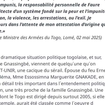
impunis, la responsabilité personnelle de Faure
itecte d’un système fondé sur la peur et l’impunit
n, la violence, les arrestations, ou l’exil. Je
jours dans l’attente de mon attestation d’origine q
e.»
Ministre des Armées du Togo, Lomé, 02 mai 2025)
dramatique situation politique togolaise, et sur,
ure Gnassingbé, viennent de quelqu´une qu´on
T-UNIR, une cacique du sérail. Épouse du feu Ern
adéma, Mme Essossimna Marguerite GNAKADE, en
un détail très important dans l´entendement politi
on, une très proche de la famille Gnassingbé. Une
dont le Togo est dirigé depuis surtout 2005, si elle
exemple, aurait été classée comme l´oeuvre d