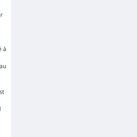
r
é à
 au
n
st
l