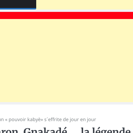
 « pouvoir kabyè» s´effrite de jour en jour
ron, Gnakadé…, la légende