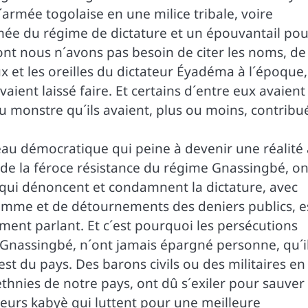
armée togolaise en une milice tribale, voire
mée du régime de dictature et un épouvantail pou
dont nous n´avons pas besoin de citer les noms, de
ux et les oreilles du dictateur Éyadéma à l´époque,
vaient laissé faire. Et certains d´entre eux avaient
 monstre qu´ils avaient, plus ou moins, contribu
eau démocratique qui peine à devenir une réalité
 de la féroce résistance du régime Gnassingbé, o
ui dénoncent et condamnent la dictature, avec
´homme et de détournements des deniers publics, e
ent parlant. Et c´est pourquoi les persécutions
 Gnassingbé, n´ont jamais épargné personne, qu´i
st du pays. Des barons civils ou des militaires en
ethnies de notre pays, ont dû s´exiler pour sauver
oeurs kabyè qui luttent pour une meilleure