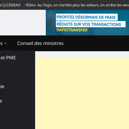
AO
Édito- Au Togo, on n’arrête plus les voleurs, on arrête les vendeurs de 
ns
Conseil des ministres
s et PME
ie
e