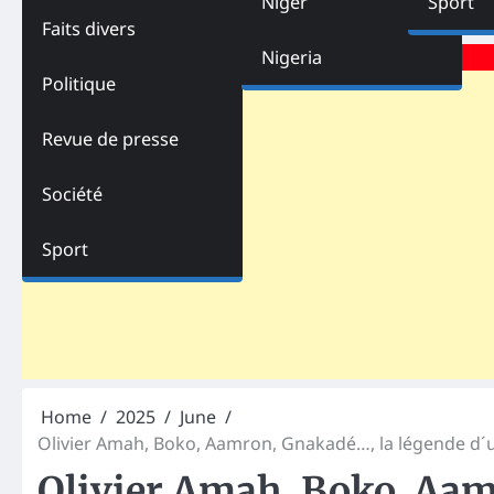
Niger
Sport
Faits divers
Advertisements
Nigeria
Politique
Revue de presse
Société
Sport
Home
2025
June
Olivier Amah, Boko, Aamron, Gnakadé…, la légende d´un
Olivier Amah, Boko, Aam