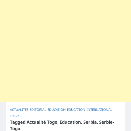
ACTUALITES
EDITORIAL
EDUCATION
EDUCATION
INTERNATIONAL
TOGO
Tagged
Actualité Togo
,
Education
,
Serbia
,
Serbie-
Togo