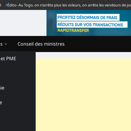
- Au Togo, on n’arrête plus les voleurs, on arrête les vendeurs de journaux
ns
Conseil des ministres
s et PME
ie
e