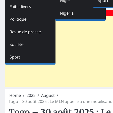
Niger
Sport
Faits divers
Advertisements
Nigeria
Politique
Revue de presse
Société
Sport
Home
2025
August
Togo – 30 août 2025 : Le MLN appelle à une mobilisati
Togo – 30 août 2025 : Le