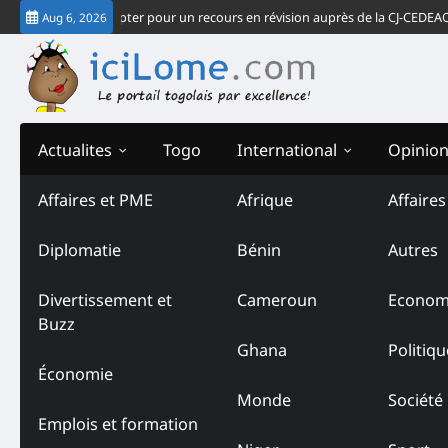
Skip
assingbé : opter pour un recours en révision auprès de la CJ-CEDEAO
Édito
Aug 6, 2026
to
content
Actualites
Togo
International
Opinio
Affaires et PME
Afrique
Affaire
Diplomatie
Bénin
Autres
Divertissement et
Cameroun
Econom
Buzz
Ghana
Politiqu
Économie
Monde
Société
Emplois et formation