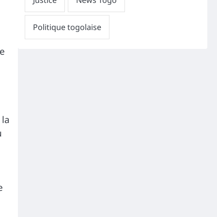
re
 la
u
e