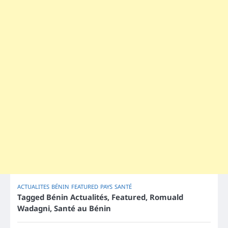
ACTUALITES
BÉNIN
FEATURED
PAYS
SANTÉ
Tagged
Bénin Actualités
,
Featured
,
Romuald
Wadagni
,
Santé au Bénin