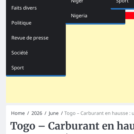
Niger
Sport
Faits divers
Advertisements
Nigeria
Politique
Revue de presse
Société
Sport
Home
2026
June
Togo – Carburant en hausse : 
Togo – Carburant en hau