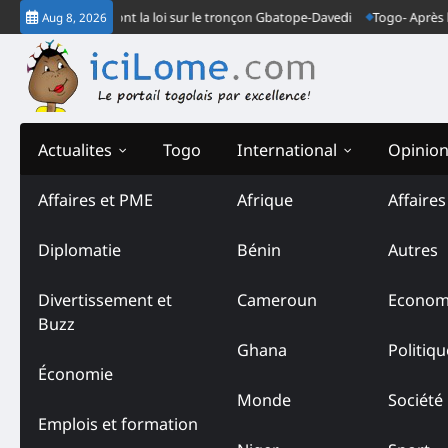
Skip
ndarmes font la loi sur le tronçon Gbatope-Davedi
Togo- Après le verdict
Aug 8, 2026
to
content
Actualites
Togo
International
Opinio
Affaires et PME
Afrique
Affaire
Diplomatie
Bénin
Autres
Divertissement et
Cameroun
Econom
Buzz
Ghana
Politiqu
Économie
Monde
Société
Emplois et formation