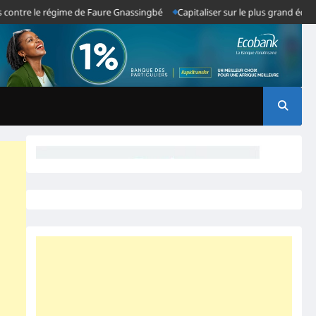
le régime de Faure Gnassingbé
Capitaliser sur le plus grand échec du sys