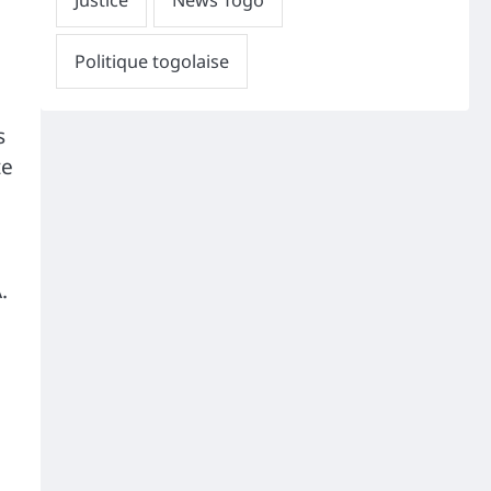
s
te
.