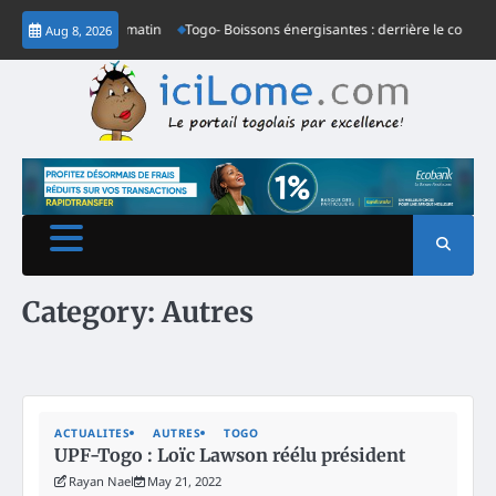
Skip
dinaire à Lomé ce matin
Togo- Boissons énergisantes : derrière le communiqu
Aug 8, 2026
to
content
Category:
Autres
ACTUALITES
AUTRES
TOGO
UPF-Togo : Loïc Lawson réélu président
Rayan Nael
May 21, 2022