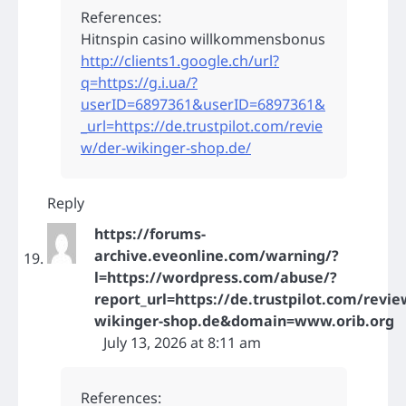
References:
Hitnspin casino willkommensbonus
http://clients1.google.ch/url?
q=https://g.i.ua/?
userID=6897361&userID=6897361&
_url=https://de.trustpilot.com/revie
w/der-wikinger-shop.de/
Reply
https://forums-
archive.eveonline.com/warning/?
l=https://wordpress.com/abuse/?
report_url=https://de.trustpilot.com/revie
wikinger-shop.de&domain=www.orib.org
July 13, 2026 at 8:11 am
References: