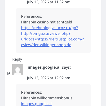
July 12, 2026 at 11:32 pm
References:
Hitnspin casino mit echtgeld
https://tehnologiya.ucoz.ru/go?
http://omga.su/viewer.php?
urldocs=https://de.trustpilot.com/r
eview/der-wikinger-shop.de
Reply
images.google.al
says:
July 13, 2026 at 12:02 am
References:
Hitnspin willkommensbonus
images.google.al