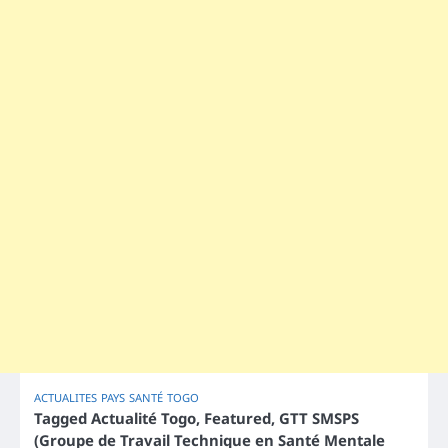
ACTUALITES
PAYS
SANTÉ
TOGO
Tagged
Actualité Togo
,
Featured
,
GTT SMSPS
(Groupe de Travail Technique en Santé Mentale