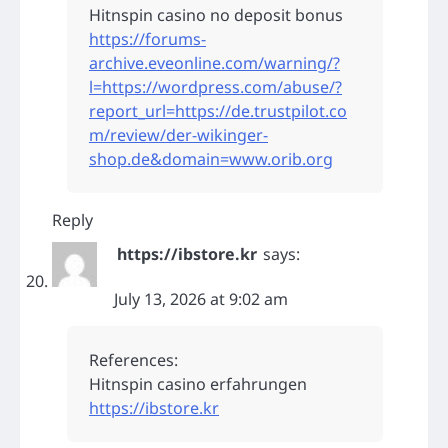
Hitnspin casino no deposit bonus
https://forums-
archive.eveonline.com/warning/?
l=https://wordpress.com/abuse/?
report_url=https://de.trustpilot.co
m/review/der-wikinger-
shop.de&domain=www.orib.org
Reply
https://ibstore.kr
says:
July 13, 2026 at 9:02 am
References:
Hitnspin casino erfahrungen
https://ibstore.kr