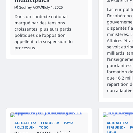
NK
January 
Godfrey AKPA
July 1, 2025
L’acteur pol
l’incohérenc
Dans un contexte national
gouvernemen
marqué par des tensions
disparités fl
croissantes, plusieurs partis
ministères. 
politiques de l’opposition
Affaires étr
appellent à la suspension du
se voit attri
processus…
milliards, ta
l’Enseigneme
pourtant ess
formation de
que 16,2 milli
répartition d
non adaptée 
ACTUALITES
FEATURED
PAYS
ACTUALITES
POLITIQUE
TOGO
FEATURED
P
TOGO