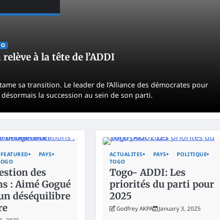
GO
relève à la tête de l’ADDI
tame sa transition. Le leader de l’Alliance des démocrates pour
 désormais la succession au sein de son parti.
FEATURED
PAYS
ACTUALITES
PAYS
POLITIQUE
TOGO
TOGO
estion des
Togo- ADDI: Les
ns : Aimé Gogué
priorités du parti pour
un déséquilibre
2025
re
Godfrey AKPA
January 3, 2025