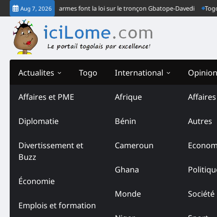
Skip
ne : Deux gendarmes font la loi sur le tronçon Gbatope-Davedi
Togo- Apr
Aug 7, 2026
to
content
Actualites
Togo
International
Opinio
Affaires et PME
Afrique
Affaire
Tag:
ADDI
Diplomatie
Bénin
Autres
Divertissement et
Cameroun
Econom
Buzz
Ghana
Politiqu
Économie
Monde
Société
Emplois et formation