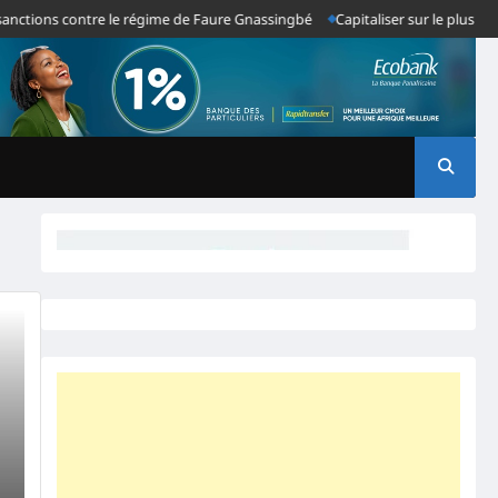
tions contre le régime de Faure Gnassingbé
Capitaliser sur le plus grand