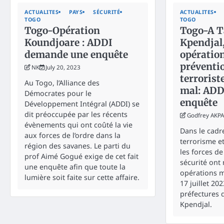
ACTUALITES
PAYS
SÉCURITÉ
ACTUALITES
TOGO
TOGO
Togo-Opération
Togo-A T
Koundjoare : ADDI
Kpendjal
demande une enquête
opératio
préventi
NK
July 20, 2023
terrorist
Au Togo, l’Alliance des
mal: ADD
Démocrates pour le
enquête
Développement Intégral (ADDI) se
dit préoccupée par les récents
Godfrey AKPA
évènements qui ont coûté la vie
Dans le cadre
aux forces de l’ordre dans la
terrorisme et
région des savanes. Le parti du
les forces de
prof Aimé Gogué exige de cet fait
sécurité ont
une enquête afin que toute la
opérations m
lumière soit faite sur cette affaire.
17 juillet 20
préfectures 
Kpendjal.