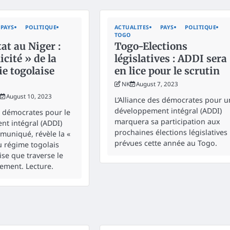
PAYS
POLITIQUE
ACTUALITES
PAYS
POLITIQUE
TOGO
at au Niger :
Togo-Elections
icité » de la
législatives : ADDI sera
e togolaise
en lice pour le scrutin
NK
August 7, 2023
August 10, 2023
L’Alliance des démocrates pour u
développement intégral (ADDI)
es démocrates pour le
marquera sa participation aux
t intégral (ADDI)
prochaines élections législatives
uniqué, révèle la «
prévues cette année au Togo.
u régime togolais
ise que traverse le
lement. Lecture.