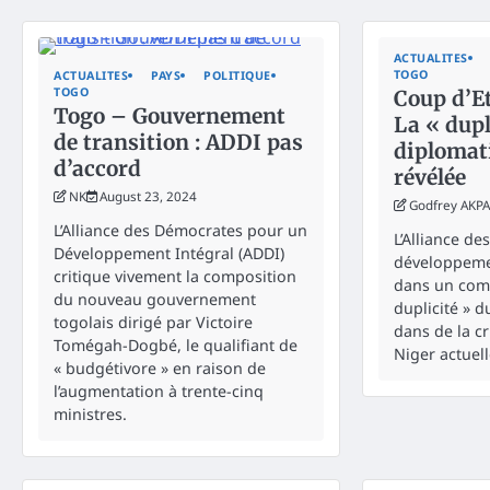
ACTUALITES
TOGO
ACTUALITES
PAYS
POLITIQUE
TOGO
Coup d’Et
Togo – Gouvernement
La « dupl
de transition : ADDI pas
diplomati
d’accord
révélée
NK
August 23, 2024
Godfrey AKPA
L’Alliance des Démocrates pour un
L’Alliance d
Développement Intégral (ADDI)
développemen
critique vivement la composition
dans un comm
du nouveau gouvernement
duplicité » d
togolais dirigé par Victoire
dans de la cr
Tomégah-Dogbé, le qualifiant de
Niger actuel
« budgétivore » en raison de
l’augmentation à trente-cinq
ministres.