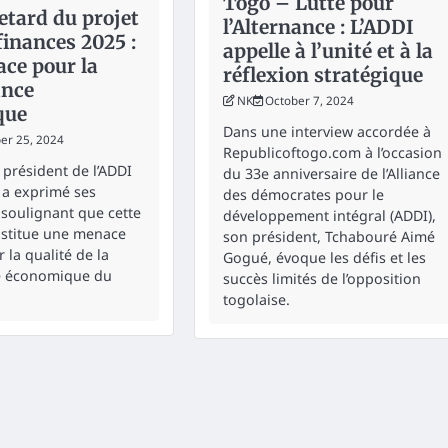
Togo – Lutte pour
etard du projet
l’Alternance : L’ADDI
 finances 2025 :
appelle à l’unité et à la
ce pour la
réflexion stratégique
ance
NK
October 7, 2024
que
Dans une interview accordée à
r 25, 2024
Republicoftogo.com à l’occasion
président de l’ADDI
du 33e anniversaire de l’Alliance
, a exprimé ses
des démocrates pour le
 soulignant que cette
développement intégral (ADDI),
nstitue une menace
son président, Tchabouré Aimé
 la qualité de la
Gogué, évoque les défis et les
 économique du
succès limités de l’opposition
togolaise.