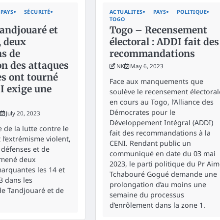
PAYS
SÉCURITÉ
ACTUALITES
PAYS
POLITIQUE
TOGO
andjouaré et
Togo – Recensement
, deux
électoral : ADDI fait des
ns de
recommandations
on des attaques
NK
May 6, 2023
es ont tourné
Face aux manquements que
I exige une
soulève le recensement électoral
en cours au Togo, l’Alliance des
Démocrates pour le
July 20, 2023
Développement Intégral (ADDI)
 de la lutte contre le
fait des recommandations à la
 l’extrémisme violent,
CENI. Rendant public un
 défenses et de
communiqué en date du 03 mai
 mené deux
2023, le parti politique du Pr Ai
arquantes les 14 et
Tchabouré Gogué demande une
23 dans les
prolongation d’au moins une
de Tandjouaré et de
semaine du processus
d’enrôlement dans la zone 1.