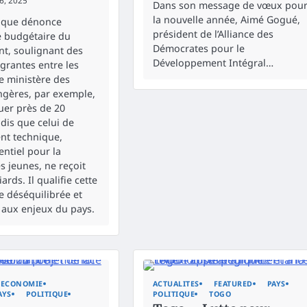
6, 2025
Dans son message de vœux pou
la nouvelle année, Aimé Gogué,
itique dénonce
président de l’Alliance des
e budgétaire du
Démocrates pour le
t, soulignant des
Développement Intégral…
agrantes entre les
Le ministère des
angères, par exemple,
buer près de 20
ndis que celui de
nt technique,
entiel pour la
s jeunes, ne reçoit
ards. Il qualifie cette
e déséquilibrée et
aux enjeux du pays.
ECONOMIE
ACTUALITES
FEATURED
PAYS
AYS
POLITIQUE
POLITIQUE
TOGO