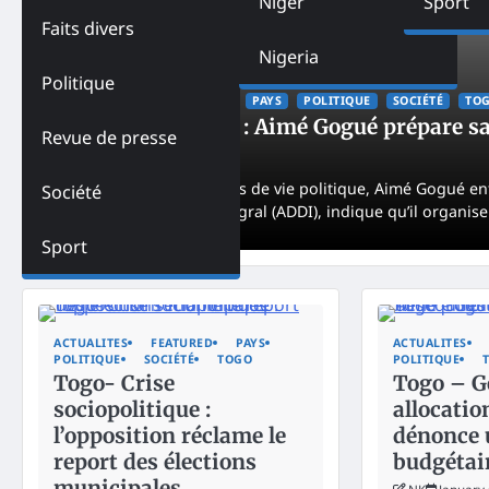
Niger
Sport
Faits divers
Nigeria
Politique
ACTUALITES
FEATURED
PAYS
POLITIQUE
SOCIÉTÉ
TO
Togo – Politique : Aimé Gogué prépare sa 
Revue de presse
NK
December 2, 2025
Après plus de trente ans de vie politique, Aimé Gogué en
Société
un développement intégral (ADDI), indique qu’il organise
Sport
ACTUALITES
FEATURED
PAYS
ACTUALITES
POLITIQUE
SOCIÉTÉ
TOGO
POLITIQUE
Togo- Crise
Togo – G
sociopolitique :
allocatio
l’opposition réclame le
dénonce 
report des élections
budgétai
municipales