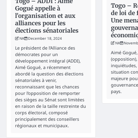
Togo – ADDI : Aimé
Togo – R
Gogué appelle à
de loi de
l’organisation et aux
Une mena
alliances pour les
gouvern
élections sénatoriales
économi
NK
December 18, 2024
NK
Novembe
Le président de l’Alliance des
Aimé Gogué, 
démocrates pour un
(opposition)
développement intégral (ADDI),
inquiétudes,
Aimé Gogué, a récemment
situation co
abordé la question des élections
majeure pour
sénatoriales à venir,
gouvernance
reconnaissant que les chances
pays.
pour l’opposition de remporter
des sièges au Sénat sont limitées
en raison de la taille restreinte du
corps électoral, composé
principalement des conseillers
régionaux et municipaux.