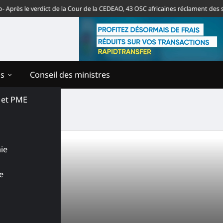
ès le verdict de la Cour de la CEDEAO, 43 OSC africaines réclament des sanc
ns
Conseil des ministres
s et PME
ie
e