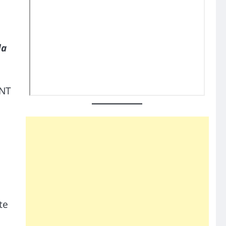
la
NT
te