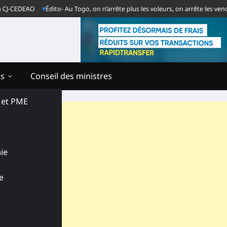
CEDEAO
Édito- Au Togo, on n’arrête plus les voleurs, on arrête les vendeurs
ns
Conseil des ministres
s et PME
ie
e