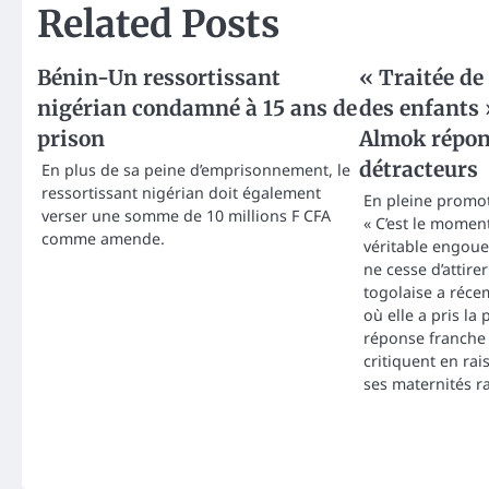
Related Posts
Bénin-Un ressortissant
« Traitée de
nigérian condamné à 15 ans de
des enfants 
prison
Almok répon
détracteurs
En plus de sa peine d’emprisonnement, le
ressortissant nigérian doit également
En pleine promot
verser une somme de 10 millions F CFA
« C’est le moment
comme amende.
véritable engoue
ne cesse d’attire
togolaise a réc
où elle a pris la
réponse franche 
critiquent en ra
ses maternités r