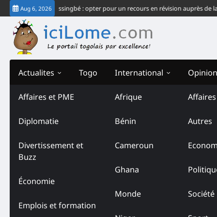
Skip
 du système Gnassingbé : opter pour un recours en révision auprès de la CJ-
Aug 6, 2026
to
content
Actualites
Togo
International
Opinio
Affaires et PME
Afrique
Affaire
Diplomatie
Bénin
Autres
Divertissement et
Cameroun
Econom
Buzz
Ghana
Politiqu
Économie
Monde
Société
Emplois et formation