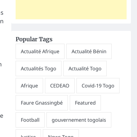
ns
en
Popular Tags
n
te