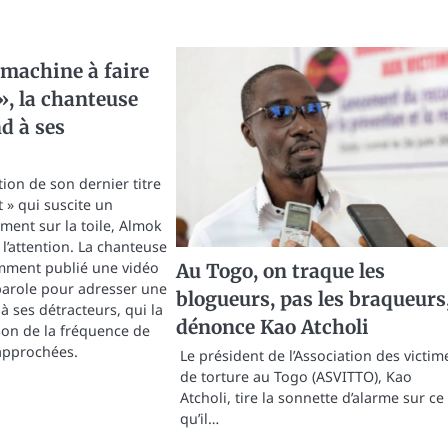
 machine à faire
», la chanteuse
d à ses
ion de son dernier titre
 » qui suscite un
ment sur la toile, Almok
r l’attention. La chanteuse
emment publié une vidéo
Au Togo, on traque les
 parole pour adresser une
blogueurs, pas les braqueurs
à ses détracteurs, qui la
dénonce Kao Atcholi
ison de la fréquence de
approchées.
Le président de l’Association des victim
de torture au Togo (ASVITTO), Kao
Atcholi, tire la sonnette d’alarme sur ce
qu’il…