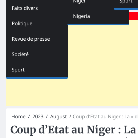
Niger
Sport
Faits divers
Advertisements
Nigeria
Politique
Revue de presse
Société
Sport
Home
2023
August
Coup d’Etat au Niger : La « d
Coup d’Etat au Niger : La 