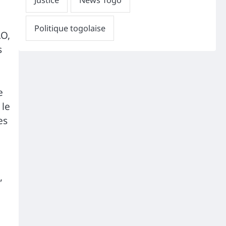
AO,
s
e
 le
es
n
,