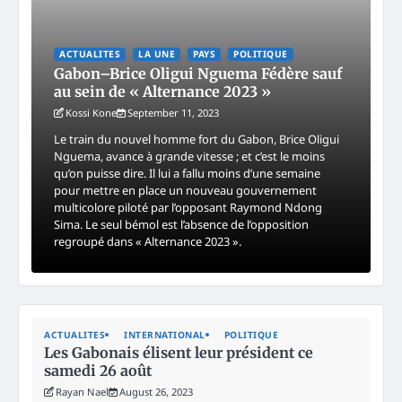
ACTUALITES
LA UNE
PAYS
POLITIQUE
Gabon–Brice Oligui Nguema Fédère sauf
au sein de « Alternance 2023 »
Kossi Kone
September 11, 2023
Le train du nouvel homme fort du Gabon, Brice Oligui
Nguema, avance à grande vitesse ; et c’est le moins
qu’on puisse dire. Il lui a fallu moins d’une semaine
pour mettre en place un nouveau gouvernement
multicolore piloté par l’opposant Raymond Ndong
Sima. Le seul bémol est l’absence de l’opposition
regroupé dans « Alternance 2023 ».
ACTUALITES
INTERNATIONAL
POLITIQUE
Les Gabonais élisent leur président ce
samedi 26 août
Rayan Nael
August 26, 2023