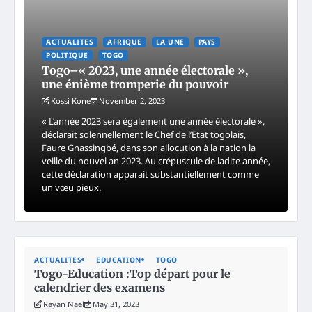
ACTUALITES
AFRIQUE
LA UNE
PAYS
POLITIQUE
TOGO
Togo–« 2023, une année électorale »,
une énième tromperie du pouvoir
Kossi Kone
November 2, 2023
« L’année 2023 sera également une année électorale »,
déclarait solennellement le Chef de l’Etat togolais,
Faure Gnassingbé, dans son allocution à la nation la
veille du nouvel an 2023. Au crépuscule de ladite année,
cette déclaration apparait substantiellement comme
un vœu pieux.
ACTUALITES
EDUCATION
TOGO
Togo-Education :Top départ pour le
calendrier des examens
Rayan Nael
May 31, 2023