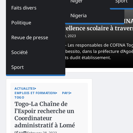
Niger
Sport
Faits divers
ACTUALITES
PAYS
SERVICES
SOCIÉTÉ
TOGO
Nigeria
Togo-Rentrée Scolaire 2023-2024 COFINA 
Politique
promeuvent l’excellence scolaire à trave
Godfrey AKPA
October 10, 2023
Revue de presse
Mardi 03 octobre 2023 – Les responsables de COFINA Togo 
Publique (EPP) de Dangbessito, dans la préfecture d’Agoè
Société
scolaires aux apprenants dudit établissement.
Sport
ACTUALITES
EMPLOIS ET FORMATION
PAYS
TOGO
Togo-La Chaîne de
l’Espoir recherche un
Coordinateur
administratif à Lomé
NK
February 28, 2023