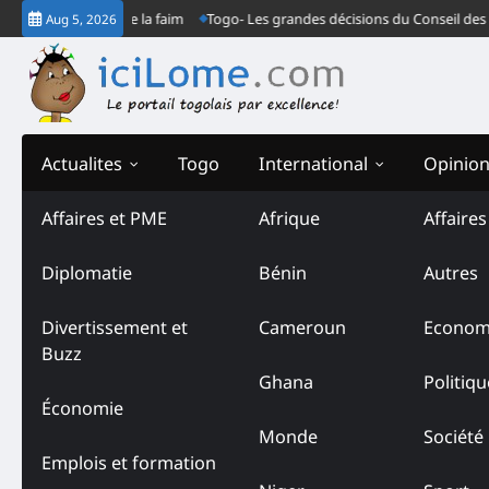
Skip
our de grève de la faim
Togo- Les grandes décisions du Conseil des min
Aug 5, 2026
to
content
Actualites
Togo
International
Opinio
Affaires et PME
Afrique
Affaire
Tag:
Chaîne de l’Espoir
Diplomatie
Bénin
Autres
Divertissement et
Cameroun
Econom
Buzz
Ghana
Politiqu
Économie
Monde
Société
Emplois et formation