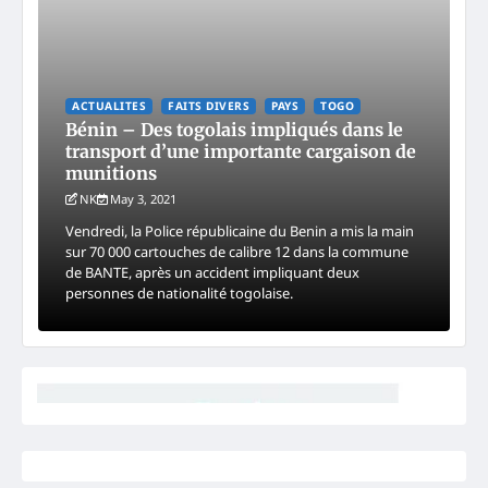
ACTUALITES
FAITS DIVERS
PAYS
TOGO
Bénin – Des togolais impliqués dans le
transport d’une importante cargaison de
munitions
NK
May 3, 2021
Vendredi, la Police républicaine du Benin a mis la main
sur 70 000 cartouches de calibre 12 dans la commune
de BANTE, après un accident impliquant deux
personnes de nationalité togolaise.