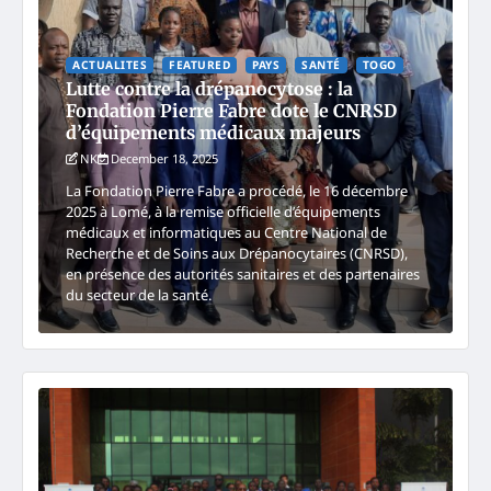
ACTUALITES
FEATURED
PAYS
SANTÉ
TOGO
Lutte contre la drépanocytose : la
Fondation Pierre Fabre dote le CNRSD
d’équipements médicaux majeurs
NK
December 18, 2025
La Fondation Pierre Fabre a procédé, le 16 décembre
2025 à Lomé, à la remise officielle d’équipements
médicaux et informatiques au Centre National de
Recherche et de Soins aux Drépanocytaires (CNRSD),
en présence des autorités sanitaires et des partenaires
du secteur de la santé.