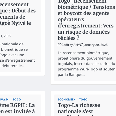
Togo- Recensement
Recensement
biométrique / Tensions
que : Début des
et boycott des agents
rements de
opérateurs
Agoè Nyivé le
d’enregistrement: Vers
un risque de données
11, 2025
bâclées ?
 nationale de
Godfrey AKPA
January 20, 2025
 biométrique se
Le recensement biométrique,
Togo avec une
projet phare du gouvernement
se d’enregistrement
togolais, inscrit dans le cadre du
 débutera le…
programme Wuri-Togo et souten
par la Banque…
PAYS
TOGO
ECONOMIE
TOGO
ème RGPH : La
Togo-La richesse
n est invitée à
nationale s’est