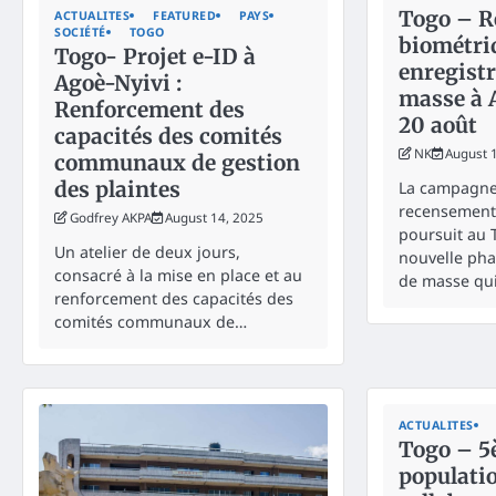
Togo – 
ACTUALITES
FEATURED
PAYS
SOCIÉTÉ
TOGO
biométri
Togo- Projet e-ID à
enregist
Agoè-Nyivi :
masse à 
Renforcement des
20 août
capacités des comités
NK
August 
communaux de gestion
des plaintes
La campagne
recensement
Godfrey AKPA
August 14, 2025
poursuit au 
Un atelier de deux jours,
nouvelle pha
consacré à la mise en place et au
de masse qui
renforcement des capacités des
comités communaux de…
ACTUALITES
Togo – 5
populatio