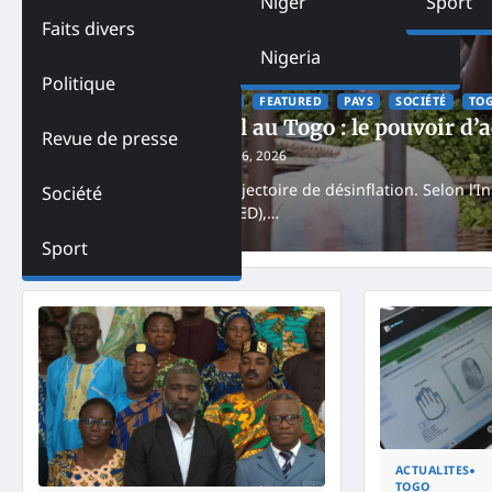
Niger
Sport
Faits divers
Nigeria
Politique
ACTUALITES
ÉCONOMIE
FEATURED
PAYS
SOCIÉTÉ
TO
Inflation en recul au Togo : le pouvoir d
Revue de presse
Godfrey AKPA
February 16, 2026
Le Togo confirme sa trajectoire de désinflation. Selon l’I
Société
démographiques (INSEED),…
Sport
ACTUALITES
TOGO