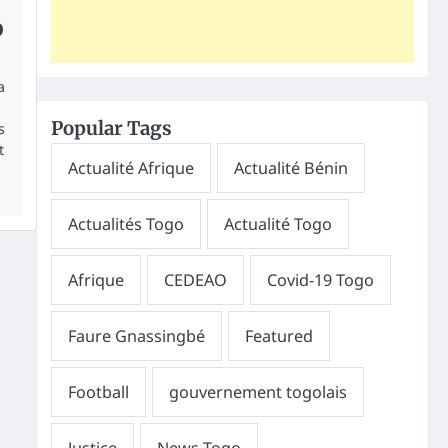
D
a
Popular Tags
s
t