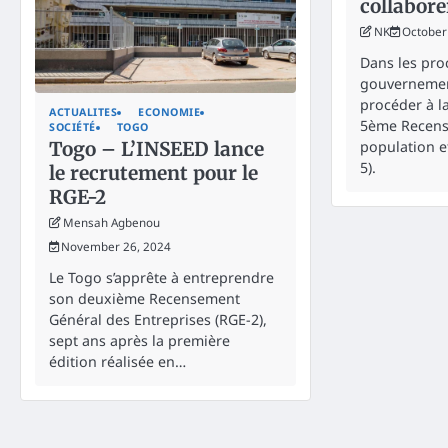
collabore
NK
October
Dans les proc
gouvernemen
procéder à l
ACTUALITES
ECONOMIE
5ème Recens
SOCIÉTÉ
TOGO
population et
Togo – L’INSEED lance
5).
le recrutement pour le
RGE-2
Mensah Agbenou
November 26, 2024
Le Togo s’apprête à entreprendre
son deuxième Recensement
Général des Entreprises (RGE-2),
sept ans après la première
édition réalisée en…