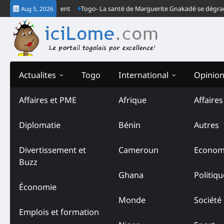
Skip
le Togo est absent
Togo- La santé de Marguerite Gnakadé se dégrade au n
Aug 5, 2026
to
content
Actualites
Togo
International
Opinio
Affaires et PME
Afrique
Affaire
Tag:
INSEED
Diplomatie
Bénin
Autres
Divertissement et
Cameroun
Econom
Buzz
Ghana
Politiqu
Économie
Monde
Société
Emplois et formation