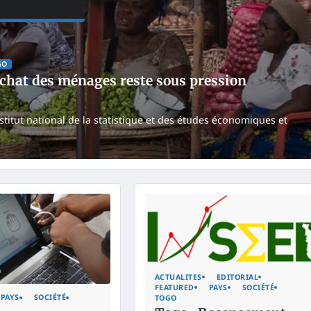
GO
’achat des ménages reste sous pression
nstitut national de la statistique et des études économiques et
ACTUALITES
EDITORIAL
FEATURED
PAYS
SOCIÉTÉ
PAYS
SOCIÉTÉ
TOGO