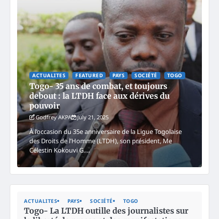
ACTUALITES
FEATURED
PAYS
SOCIÉTÉ
TOGO
Togo- 35 ans de combat, et toujours
debout : la LTDH face aux dérives du
pouvoir
Godfrey AKPA
July 21, 2025
À l’occasion du 35e anniversaire de la Ligue Togolaise
des Droits de l’Homme (LTDH), son président, Me
Célestin Kokouvi G.…
ACTUALITES
PAYS
SOCIÉTÉ
TOGO
Togo- La LTDH outille des journalistes sur