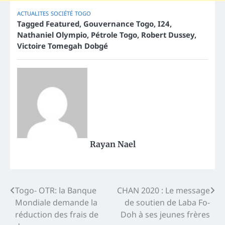
ACTUALITES
SOCIÉTÉ
TOGO
Tagged
Featured
,
Gouvernance Togo
,
I24
,
Nathaniel Olympio
,
Pétrole Togo
,
Robert Dussey
,
Victoire Tomegah Dobgé
Rayan Nael
Post
Togo- OTR: la Banque
CHAN 2020 : Le message
Mondiale demande la
de soutien de Laba Fo-
navigation
réduction des frais de
Doh à ses jeunes frères