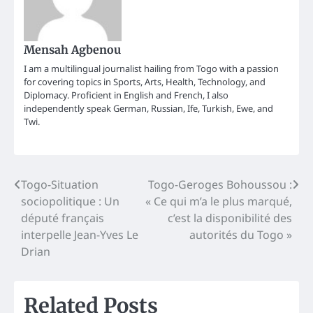
Mensah Agbenou
I am a multilingual journalist hailing from Togo with a passion
for covering topics in Sports, Arts, Health, Technology, and
Diplomacy. Proficient in English and French, I also
independently speak German, Russian, Ife, Turkish, Ewe, and
Twi.
Post
Togo-Situation
Togo-Geroges Bohoussou :
sociopolitique : Un
« Ce qui m’a le plus marqué,
navigation
député français
c’est la disponibilité des
interpelle Jean-Yves Le
autorités du Togo »
Drian
Related Posts