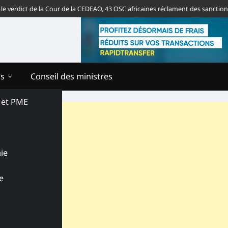
dict de la Cour de la CEDEAO, 43 OSC africaines réclament des sanctions con
ns
Conseil des ministres
s et PME
ie
e