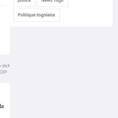
» de
RCEP
la