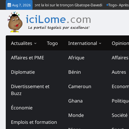
Skip
 gendarmes font la loi sur le tronçon Gbatope-Davedi
Togo- Après le ver
Aug 7, 2026
to
content
Actualites
Togo
International
Opinio
Affaires et PME
Afrique
Affaire
Diplomatie
Bénin
Autres
Divertissement et
Cameroun
Econom
Buzz
Ghana
Politiqu
Économie
Monde
Société
Emplois et formation