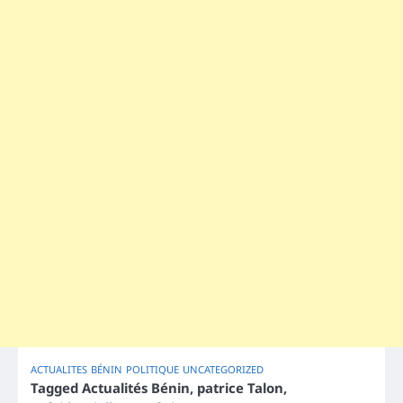
ACTUALITES
BÉNIN
POLITIQUE
UNCATEGORIZED
Tagged
Actualités Bénin
,
patrice Talon
,