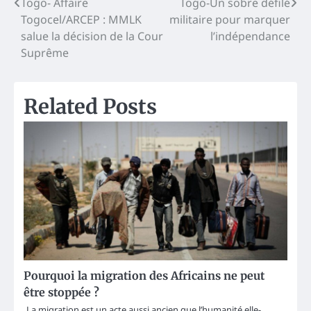
Post
Togo- Affaire
Togo-Un sobre défilé
Togocel/ARCEP : MMLK
militaire pour marquer
navigation
salue la décision de la Cour
l’indépendance
Suprême
Related Posts
Pourquoi la migration des Africains ne peut
être stoppée ?
La migration est un acte aussi ancien que l’humanité elle-