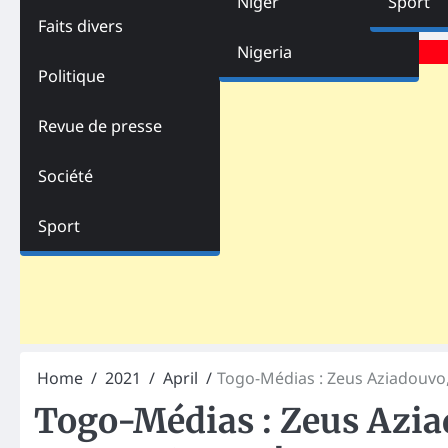
Niger
Sport
Faits divers
Advertisements
Nigeria
Politique
Revue de presse
Société
Sport
Home
2021
April
Togo-Médias : Zeus Aziadouvo, 
Togo-Médias : Zeus Azi