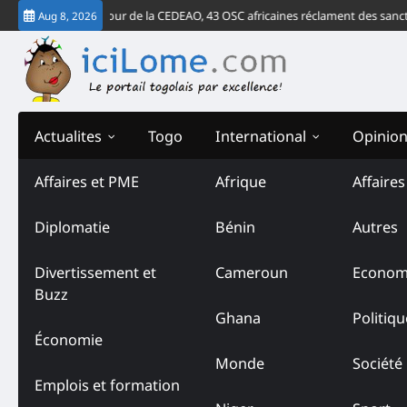
Skip
verdict de la Cour de la CEDEAO, 43 OSC africaines réclament des sanctions 
Aug 8, 2026
to
content
Actualites
Togo
International
Opinio
Affaires et PME
Afrique
Affaire
Diplomatie
Bénin
Autres
Divertissement et
Cameroun
Econom
Buzz
Ghana
Politiqu
Économie
Monde
Société
Emplois et formation