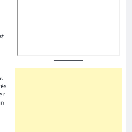
nt
st
rès
er
un