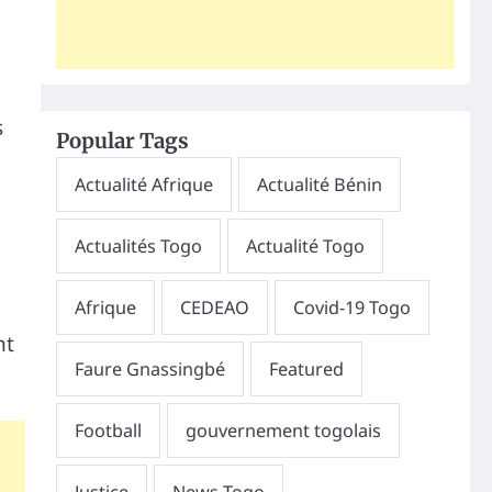
s
Popular Tags
e
nt