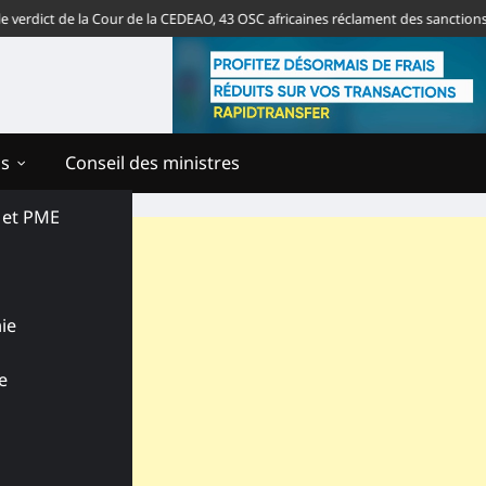
ct de la Cour de la CEDEAO, 43 OSC africaines réclament des sanctions contr
ns
Conseil des ministres
s et PME
ie
e