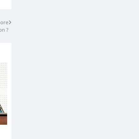
core
on ?