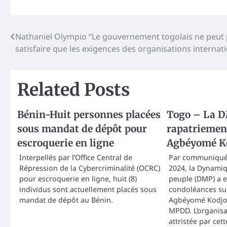
Post
Nathaniel Olympio “Le gouvernement togolais ne peut 
satisfaire que les exigences des organisations internat
navigation
Related Posts
Bénin-Huit personnes placées
Togo – La D
sous mandat de dépôt pour
rapatriemen
escroquerie en ligne
Agbéyomé K
Interpellés par l’Office Central de
Par communiqué 
Répression de la Cybercriminalité (OCRC)
2024, la Dynamiq
pour escroquerie en ligne, huit (8)
peuple (DMP) a 
individus sont actuellement placés sous
condoléances su
mandat de dépôt au Bénin.
Agbéyomé Kodjo 
MPDD. L’organis
attristée par ce