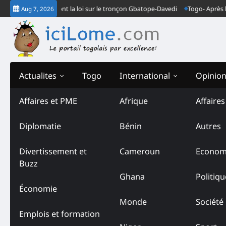
Skip
endarmes font la loi sur le tronçon Gbatope-Davedi
Togo- Après le verdi
Aug 7, 2026
to
content
Actualites
Togo
International
Opinio
Affaires et PME
Afrique
Affaire
Diplomatie
Bénin
Autres
Divertissement et
Cameroun
Econom
Buzz
Ghana
Politiqu
Économie
Monde
Société
Emplois et formation