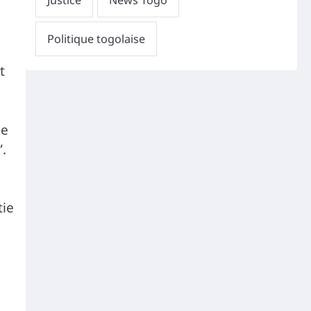
t
de
”.
tie