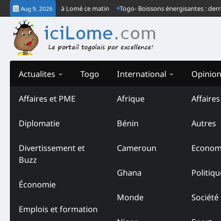
Skip
s ordinaire à Lomé ce matin
Togo- Boissons énergisantes : derrière le co
Aug 9, 2026
to
content
Actualites
Togo
International
Opinio
Affaires et PME
Afrique
Affaire
Diplomatie
Bénin
Autres
Divertissement et
Cameroun
Econom
Buzz
Ghana
Politiqu
Économie
Monde
Société
Emplois et formation