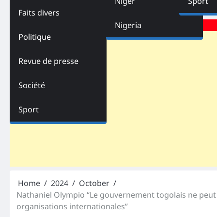
Niger
Sport
Faits divers
Advertisements
Nigeria
Politique
Revue de presse
Société
Sport
Home
2024
October
Nathaniel Olympio “Le gouvernement togolais ne peut p
organisations internationales”