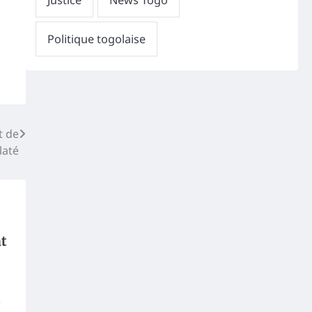
t de
laté
nt
s