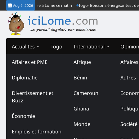
Skip
congrès ordinaire à Lomé ce matin
Togo- Boissons énergisantes : derrière
Aug 9, 2026
to
content
Actualites
Togo
International
Opinio
Affaires et PME
Afrique
Affaire
Diplomatie
Bénin
Autres
Divertissement et
Cameroun
Econom
Buzz
Ghana
Politiqu
Économie
Monde
Société
Emplois et formation