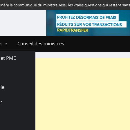
 le communiqué du ministre Tessi, les vraies questions qui restent sans rép
ns
Conseil des ministres
s et PME
ie
e