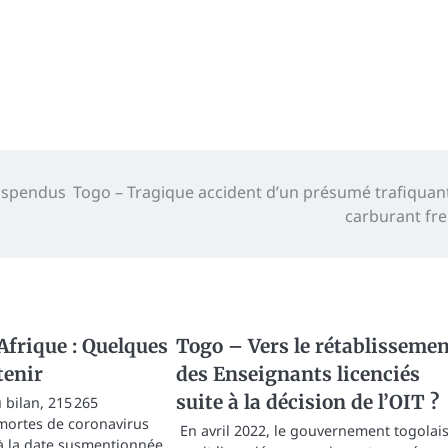
suspendus
Togo – Tragique accident d’un présumé trafiquan
carburant fre
Afrique : Quelques
Togo – Vers le rétablisseme
tenir
des Enseignants licenciés
suite à la décision de l’OIT ?
 bilan, 215 265
mortes de coronavirus
En avril 2022, le gouvernement togolai
 à la date susmentionnée.