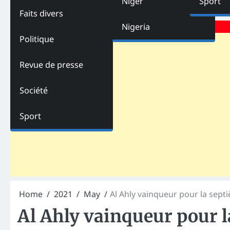
Niger
Sport
Faits divers
Advertisements
Nigeria
Politique
Revue de presse
Société
Sport
Home
2021
May
Al Ahly vainqueur pour la sept
Al Ahly vainqueur pour la