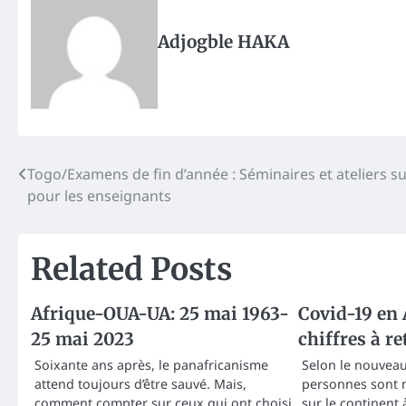
Adjogble HAKA
Post
Togo/Examens de fin d’année : Séminaires et ateliers 
pour les enseignants
navigation
Related Posts
Afrique-OUA-UA: 25 mai 1963-
Covid-19 en 
25 mai 2023
chiffres à re
Soixante ans après, le panafricanisme
Selon le nouveau
attend toujours d’être sauvé. Mais,
personnes sont 
comment compter sur ceux qui ont choisi
sur le continent