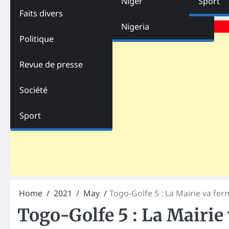
Niger
Sport
Faits divers
Advertisements
Nigeria
Politique
Revue de presse
Société
Sport
Home
2021
May
Togo-Golfe 5 : La Mairie va fe
Togo-Golfe 5 : La Mairie