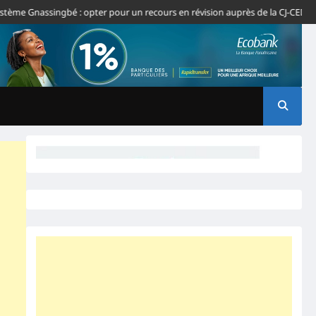
 Gnassingbé : opter pour un recours en révision auprès de la CJ-CEDEAO
É