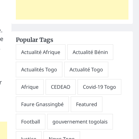
.
re
Popular Tags
,
r