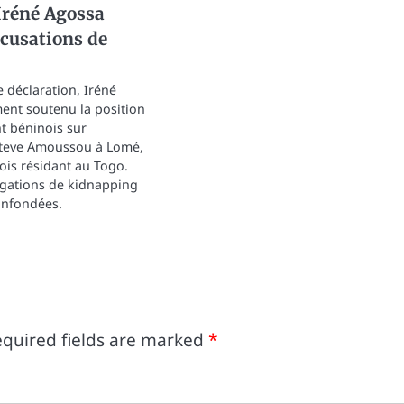
Iréné Agossa
ccusations de
 déclaration, Iréné
ent soutenu la position
 béninois sur
 Steve Amoussou à Lomé,
ois résidant au Togo.
légations de kidnapping
infondées.
quired fields are marked
*