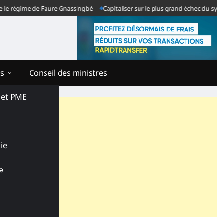
égime de Faure Gnassingbé
Capitaliser sur le plus grand échec du système
ns
Conseil des ministres
s et PME
ie
e