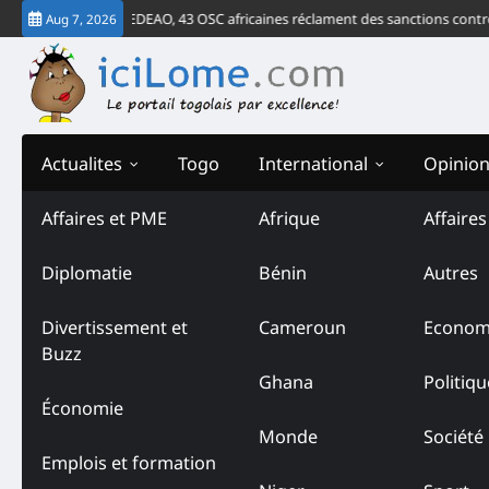
Skip
la Cour de la CEDEAO, 43 OSC africaines réclament des sanctions contre le r
Aug 7, 2026
to
content
Actualites
Togo
International
Opinio
Affaires et PME
Afrique
Affaire
Diplomatie
Bénin
Autres
Divertissement et
Cameroun
Econom
Buzz
Ghana
Politiqu
Économie
Monde
Société
Emplois et formation