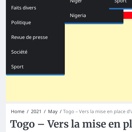
Niger
Sport
Faits divers
Advertisements
Nigeria
Politique
Revue de presse
Société
Sport
Home
2021
May
Togo – Vers la mise en place d
Togo – Vers la mise en p