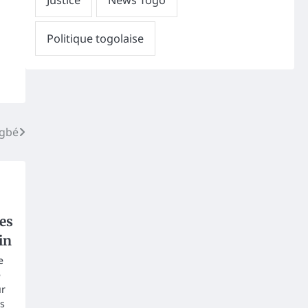
ogbé
es
in
e
e
ur
és