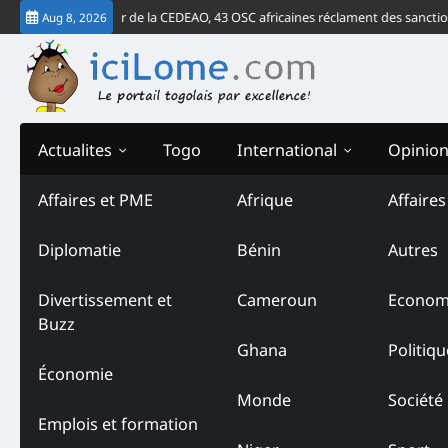
Skip
rdict de la Cour de la CEDEAO, 43 OSC africaines réclament des sanctions co
Aug 8, 2026
to
content
Actualites
Togo
International
Opinio
Affaires et PME
Afrique
Affaire
Diplomatie
Bénin
Autres
Divertissement et
Cameroun
Econom
Buzz
Ghana
Politiqu
Économie
Monde
Société
Emplois et formation