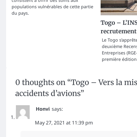
consistent à offrir des soins aux
populations vulnérables de cette partie
du pays.
Togo – L’INS
recrutement
Le Togo s’apprêt
deuxième Recen
Entreprises (RGE-
première édition
0 thoughts on “
Togo – Vers la mis
accidents d’avions
”
Honvi
says:
May 27, 2021 at 11:39 pm