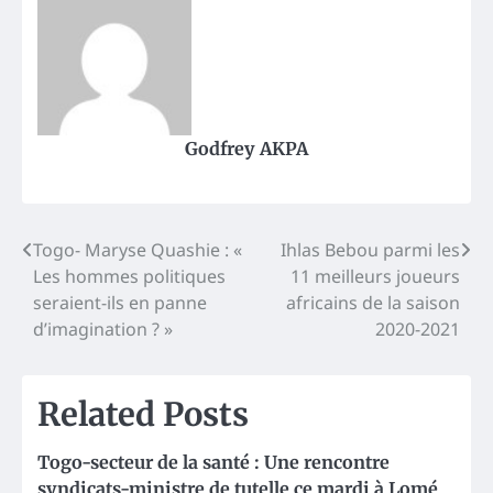
Godfrey AKPA
Post
Togo- Maryse Quashie : «
Ihlas Bebou parmi les
Les hommes politiques
11 meilleurs joueurs
navigation
seraient-ils en panne
africains de la saison
d’imagination ? »
2020-2021
Related Posts
Togo-secteur de la santé : Une rencontre
syndicats-ministre de tutelle ce mardi à Lomé