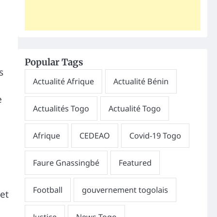
Popular Tags
s
e
et