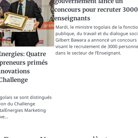
gouvernement lance un
concours pour recruter 3000
enseignants
Mardi, le ministre togolais de la foncti
publique, du travail et du dialogue soci
Gilbert Bawara a annoncé un concours
visant le recrutement de 3000 personn
dans le secteur de l’Enseignant.
Energies: Quatre
epreneurs primés
nnovations
 Challenge
golais se sont distingués
tion du Challenge
talEnergies Marketing
ive…