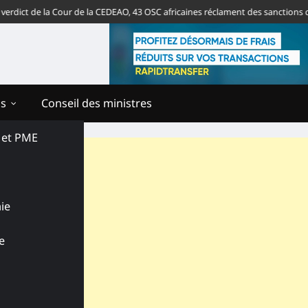
t de la Cour de la CEDEAO, 43 OSC africaines réclament des sanctions contre
ns
Conseil des ministres
s et PME
ie
e