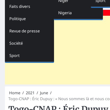
Niger
Sport
Faits divers
Advertisements
Nigeria
Politique
Revue de presse
Société
Sport
Home
2021
June
Togo-CNAP : Éric Dupuy : « Nous sommes là et nous co
Togo-CNAP : Éric Dupuy 