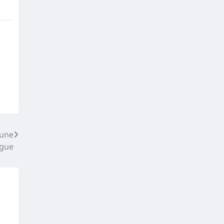
 une
ague