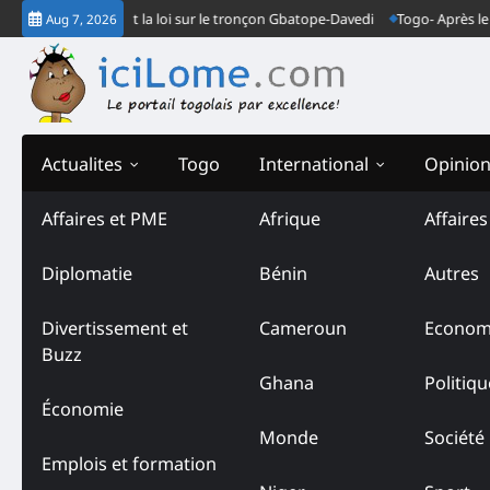
Skip
ndarmes font la loi sur le tronçon Gbatope-Davedi
Togo- Après le verdic
Aug 7, 2026
to
content
Actualites
Togo
International
Opinio
Affaires et PME
Afrique
Affaire
Diplomatie
Bénin
Autres
Divertissement et
Cameroun
Econom
Buzz
Ghana
Politiqu
Économie
Monde
Société
Emplois et formation