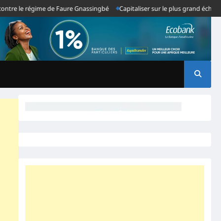
 le régime de Faure Gnassingbé
Capitaliser sur le plus grand échec du sy