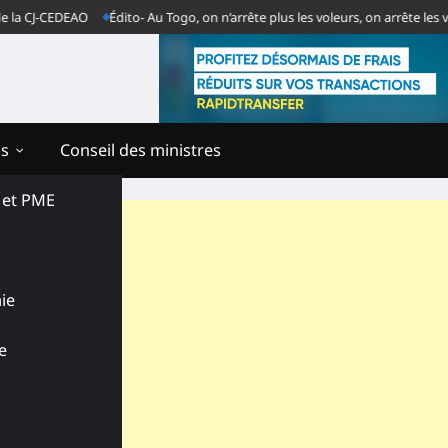
CJ-CEDEAO
Édito- Au Togo, on n’arrête plus les voleurs, on arrête les vend
ns
Conseil des ministres
s et PME
ie
e