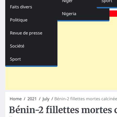
Niger
Sport
Faits divers
Advertisements
Nigeria
Politique
Revue de presse
Société
Sport
Home
2021
July
Bénin-2 fillettes mortes calciné
Bénin-2 fillettes mortes