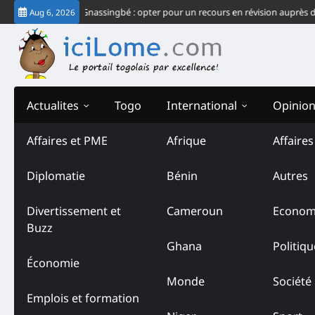
Skip
hec du système Gnassingbé : opter pour un recours en révision auprès de la 
Aug 6, 2026
to
content
Actualites
Togo
International
Opinio
Affaires et PME
Afrique
Affaire
Diplomatie
Bénin
Autres
Divertissement et
Cameroun
Econom
Buzz
Ghana
Politiqu
Économie
Monde
Société
Emplois et formation