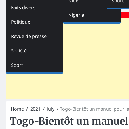
Niger
Sport
Faits divers
Advertisements
Nigeria
Politique
Revue de presse
Société
Sport
Home
2021
July
Togo-Bientôt un manuel pour l
Togo-Bientôt un manuel