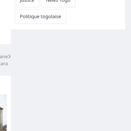
sane
tara