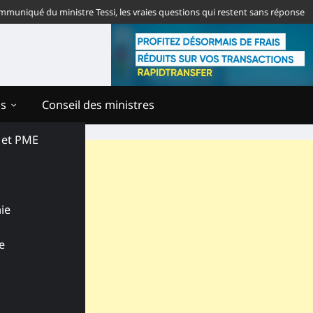
ué du ministre Tessi, les vraies questions qui restent sans réponse
Togo 
ns
Conseil des ministres
s et PME
ie
e