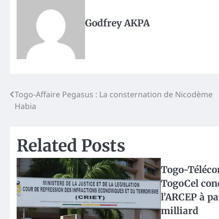
Godfrey AKPA
Post
Togo-Affaire Pegasus : La consternation de Nicodème
Habia
navigation
Related Posts
Togo-Téléco
TogoCel co
l’ARCEP à pa
milliard