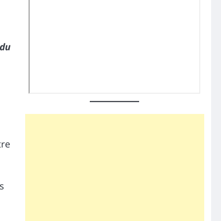
 du
tre
s