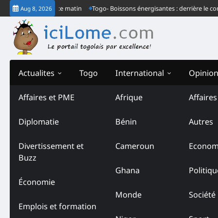
Skip
naire à Lomé ce matin
Togo- Boissons énergisantes : derrière le communiq
Aug 8, 2026
to
content
Actualites
Togo
International
Opinio
Affaires et PME
Afrique
Affaire
Diplomatie
Bénin
Autres
Divertissement et
Cameroun
Econom
Buzz
Ghana
Politiqu
Économie
Monde
Société
Emplois et formation