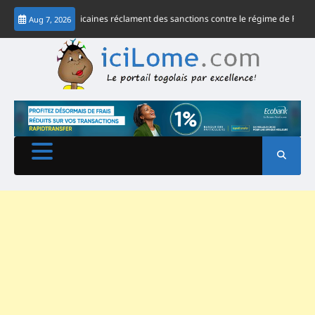
Skip
O, 43 OSC africaines réclament des sanctions contre le régime de Faure Gnass
Aug 7, 2026
to
content