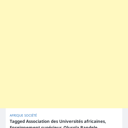
AFRIQUE
SOCIÉTÉ
Tagged
Association des Universités africaines
,
Enseignement supérieur
,
Olusola Bandele