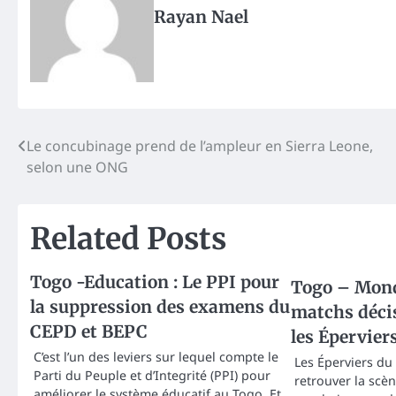
Rayan Nael
Post
Le concubinage prend de l’ampleur en Sierra Leone,
selon une ONG
navigation
Related Posts
Togo -Education : Le PPI pour
Togo – Mond
la suppression des examens du
matchs décis
CEPD et BEPC
les Épervier
C’est l’un des leviers sur lequel compte le
Les Éperviers du
Parti du Peuple et d’Integrité (PPI) pour
retrouver la scè
améliorer le système éducatif au Togo. Et