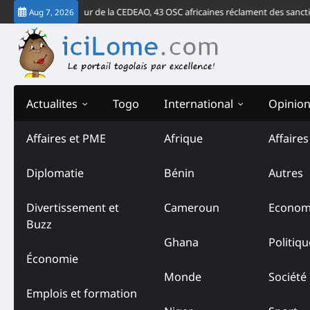
Skip
verdict de la Cour de la CEDEAO, 43 OSC africaines réclament des sanctions 
Aug 7, 2026
to
content
Actualites
Togo
International
Opinio
Affaires et PME
Afrique
Affaire
Diplomatie
Bénin
Autres
Divertissement et
Cameroun
Econom
Buzz
Ghana
Politiqu
Économie
Monde
Société
Emplois et formation