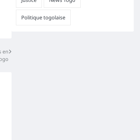
s en
Togo