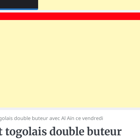
golais double buteur avec Al Aïn ce vendredi
t togolais double buteur