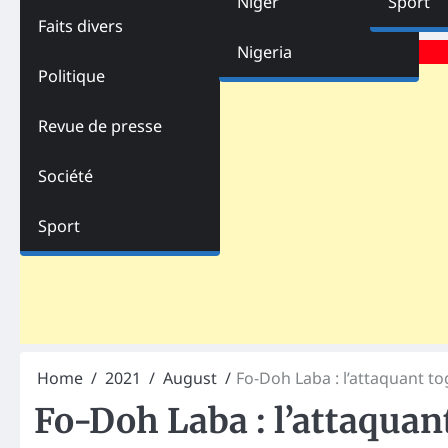
Niger
Sport
Faits divers
Advertisements
Nigeria
Politique
Revue de presse
Société
Sport
Home
2021
August
Fo-Doh Laba : l’attaquant to
Fo-Doh Laba : l’attaquan