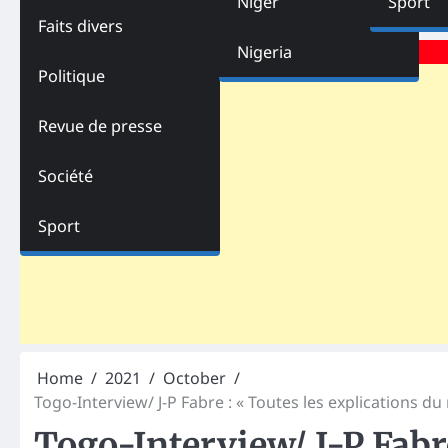
Niger
Sport
Faits divers
Advertisements
Nigeria
Politique
Revue de presse
Société
Sport
Home
2021
October
Togo-Interview/ J-P Fabre : « Toutes les explications d
Togo-Interview/ J-P Fabre