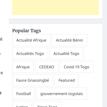
Popular Tags
u
pé
,
de
e