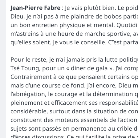
Jean-Pierre Fabre
: Je vais plutôt bien. Le poi
Dieu, je n’ai pas à me plaindre de bobos part
un bon entretien physique et mental. Quotidi
m’astreins à une heure de marche sportive, av
qu’elles soient. Je vous le conseille. C’’est p
Pour le reste, je n’ai jamais pris la lutte poli
Tsé Toung, pour un « diner de gala ». J’ai compr
Contrairement à ce que pensaient certains oppo
mais d’une course de fond. J’ai encore, Dieu me
l’abnégation, le courage et la détermination 
pleinement et efficacement ses responsabilités
considérable, surtout dans la situation de conf
constituent des moteurs essentiels de l’action 
sujets sont passés en permanence au crible du
d’âpres discussions. Ce qui facilite la prise de 