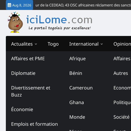
Skip
erdict de la Cour de la CEDEAO, 43 OSC africaines réclament des sanctions c
Aug 8, 2026
to
content
Actualites
Togo
International
Opinio
Affaires et PME
Afrique
Affaire
Diplomatie
Bénin
Autres
Divertissement et
Cameroun
Econom
Buzz
Ghana
Politiqu
Économie
Monde
Société
Emplois et formation