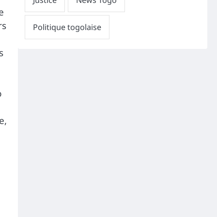
e
rs
s
o
e,