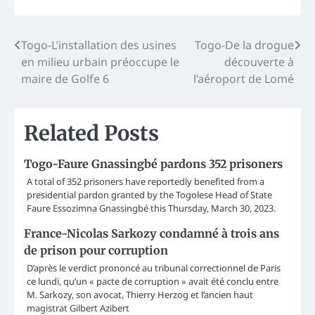
Post
Togo-L’installation des usines
Togo-De la drogue
en milieu urbain préoccupe le
découverte à
navigation
maire de Golfe 6
l’aéroport de Lomé
Related Posts
Togo-Faure Gnassingbé pardons 352 prisoners
A total of 352 prisoners have reportedly benefited from a
presidential pardon granted by the Togolese Head of State
Faure Essozimna Gnassingbé this Thursday, March 30, 2023.
France-Nicolas Sarkozy condamné à trois ans
de prison pour corruption
D’après le verdict prononcé au tribunal correctionnel de Paris
ce lundi, qu’un « pacte de corruption » avait été conclu entre
M. Sarkozy, son avocat, Thierry Herzog et l’ancien haut
magistrat Gilbert Azibert