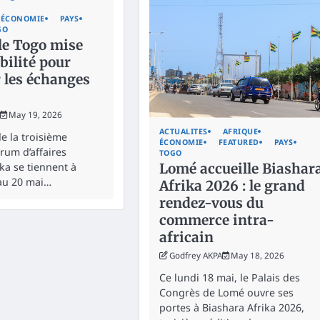
ÉCONOMIE
PAYS
GO
le Togo mise
bilité pour
 les échanges
May 19, 2026
ACTUALITES
AFRIQUE
e la troisième
ÉCONOMIE
FEATURED
PAYS
rum d’affaires
TOGO
ka se tiennent à
Lomé accueille Biashar
au 20 mai…
Afrika 2026 : le grand
rendez-vous du
commerce intra-
africain
Godfrey AKPA
May 18, 2026
Ce lundi 18 mai, le Palais des
Congrès de Lomé ouvre ses
portes à Biashara Afrika 2026,