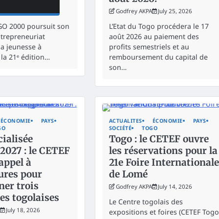
July 25, 2026
Godfrey AKPA
July 25, 2026
GO 2000 poursuit son
L’Etat du Togo procédera le 17
ntrepreneuriat
août 2026 au paiement des
la jeunesse à
profits semestriels et au
 la 21ᵉ édition…
remboursement du capital de
son…
ÉCONOMIE
PAYS
ACTUALITES
ÉCONOMIE
PAYS
GO
SOCIÉTÉ
TOGO
ialisée
Togo : le CETEF ouvre
2027 : le CETEF
les réservations pour la
appel à
21e Foire Internationale
ures pour
de Lomé
ner trois
Godfrey AKPA
July 14, 2026
es togolaises
Le Centre togolais des
July 18, 2026
expositions et foires (CETEF Togo