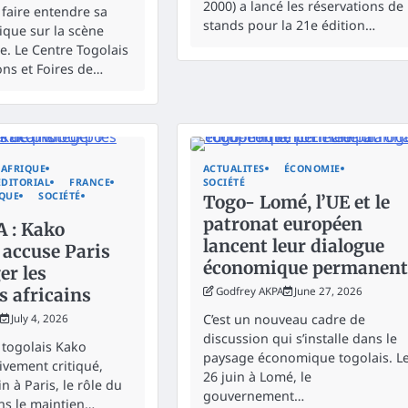
2000) a lancé les réservations de
 faire entendre sa
stands pour la 21e édition…
que sur la scène
e. Le Centre Togolais
ons et Foires de…
AFRIQUE
ACTUALITES
ÉCONOMIE
EDITORIAL
FRANCE
SOCIÉTÉ
IQUE
SOCIÉTÉ
Togo- Lomé, l’UE et le
patronat européen
A : Kako
lancent leur dialogue
accuse Paris
économique permanent
er les
s africains
Godfrey AKPA
June 27, 2026
C’est un nouveau cadre de
July 4, 2026
discussion qui s’installe dans le
 togolais Kako
paysage économique togolais. L
vement critiqué,
26 juin à Lomé, le
n à Paris, le rôle du
gouvernement…
ns le maintien…