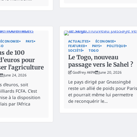
ÉCONOMIE
PAYS
ACTUALITES
ÉCONOMIE
GO
FEATURED
PAYS
POLITIQUE
SOCIÉTÉ
TOGO
us de 100
Le Togo, nouveau
d’euros pour
passage vers le Sahel ?
r l’agriculture
Godfrey AKPA
June 20, 2026
June 24, 2026
Le pays dirigé par Gnassingbé
s d’euros, soit
reste un allié de poids pour Paris
lliards FCFA. C’est
et pourrait même lui permettre
ise à la disposition
de reconquérir le…
lais par l’Africa