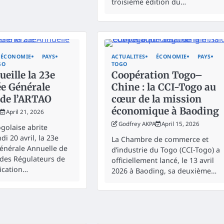
troisième édition du…
ÉCONOMIE
PAYS
ACTUALITES
ÉCONOMIE
PAYS
GO
TOGO
eille la 23e
Coopération Togo–
e Générale
Chine : la CCI-Togo au
 de l’ARTAO
cœur de la mission
économique à Baoding
April 21, 2026
Godfrey AKPA
April 15, 2026
ogolaise abrite
di 20 avril, la 23e
La Chambre de commerce et
énérale Annuelle de
d’industrie du Togo (CCI-Togo) a
n des Régulateurs de
officiellement lancé, le 13 avril
cation…
2026 à Baoding, sa deuxième…