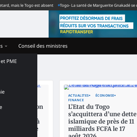
is le Togo est absent
Togo- La santé de Marguerite Gnakadé se dégrade au
ns
Conseil des ministres
s et PME
ie
ÉCONOMIE
PAYS
ACTUALITES
ÉCONOMIE
FINANCE
% de réduction
L’Etat du Togo
e
femmes et les
s’acquittera d’une dette
ntrepreneurs à
islamique de près de 11
Internationale
milliards FCFA le 17
août 2026.