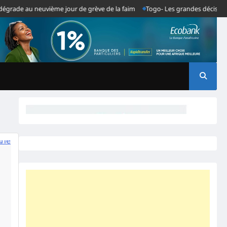
 neuvième jour de grève de la faim
Togo- Les grandes décisions du Cons