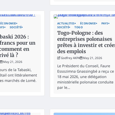
ÉCONOMIE
ACTUALITES
ÉCONOMIE
PAYS
AYS
SOCIÉTÉ
SOCIÉTÉ
TOGO
Togo-Pologne : des
baski 2026 :
entreprises polonaises
francs pour un
prêtes à investir et crée
 comment en
des emplois
ivé là ?
Godfrey AKPA
May 21, 2026
May 21, 2026
Le Président du Conseil, Faure
ours de la Tabaski,
Essozimna Gnassingbé a reçu ce
étail ont littéralement
18 mai 2026, une délégation
les marchés de Lomé.
ministérielle polonaise conduite
par le…