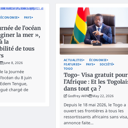
ÉCONOMIE
PAYS
rnée de l’océan
giner la mer »,
à la
ilité de tous
rs
ACTUALITES
ÉCONOMIE
June 8, 2026
FEATURED
PAYS
SOCIÉTÉ
TOGO
de la Journée
Togo- Visa gratuit pour
l’océan du 8 juin
l’Afrique : Et les Togolai
 Edem Tengue,
dans tout ça ?
égué chargé de
Godfrey AKPA
May 22, 2026
Depuis le 18 mai 2026, le Togo a
ouvert ses frontières à tous les
ressortissants africains sans visa
annonce faite…