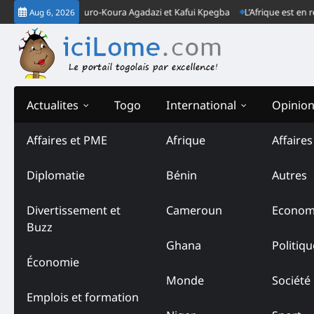
Skip
ogo: Cas Ouro-Koura Agadazi et Kafui Kpegba
L’Afrique est en retard, ma
Aug 6, 2026
to
content
Actualites
Togo
International
Opinio
Affaires et PME
Afrique
Affaire
Category:
Économie
Diplomatie
Bénin
Autres
Divertissement et
Cameroun
Econom
ACTUALITES
Buzz
TOGO
Togo- 70
Ghana
Politiqu
pour les 
Économie
jeunes e
Monde
Société
la Foire 
Emplois et formation
de Lomé