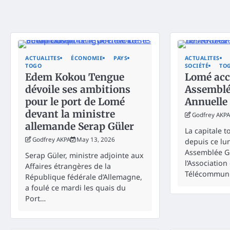
ACTUALITES
ÉCONOMIE
PAYS
ACTUALITES
TOGO
SOCIÉTÉ
TO
Edem Kokou Tengue
Lomé accu
dévoile ses ambitions
Assemblé
pour le port de Lomé
Annuelle
devant la ministre
Godfrey AKPA
allemande Serap Güler
La capitale t
Godfrey AKPA
May 13, 2026
depuis ce lun
Assemblée G
Serap Güler, ministre adjointe aux
l’Associatio
Affaires étrangères de la
Télécommuni
République fédérale d’Allemagne,
a foulé ce mardi les quais du
Port…