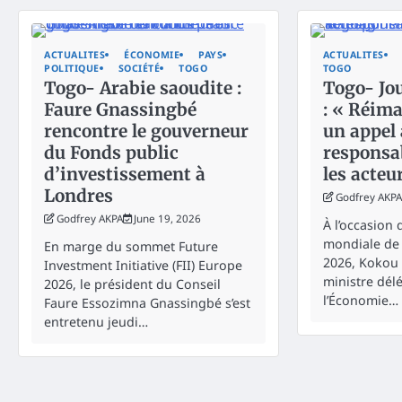
ACTUALITES
ÉCONOMIE
PAYS
ACTUALITES
POLITIQUE
SOCIÉTÉ
TOGO
TOGO
Togo- Arabie saoudite :
Togo- Jou
Faure Gnassingbé
: « Réima
rencontre le gouverneur
un appel 
du Fonds public
responsab
d’investissement à
les acteu
Londres
Godfrey AKPA
Godfrey AKPA
June 19, 2026
À l’occasion 
mondiale de 
En marge du sommet Future
2026, Kokou
Investment Initiative (FII) Europe
ministre dél
2026, le président du Conseil
l’Économie…
Faure Essozimna Gnassingbé s’est
entretenu jeudi…