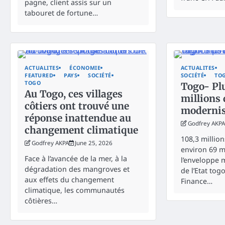
pagne, client assis sur un
tabouret de fortune…
ACTUALITES
ÉCONOMIE
ACTUALITES
FEATURED
PAYS
SOCIÉTÉ
SOCIÉTÉ
TO
TOGO
Togo- Pl
Au Togo, ces villages
millions 
côtiers ont trouvé une
modernise
réponse inattendue au
Godfrey AKPA
changement climatique
108,3 million
Godfrey AKPA
June 25, 2026
environ 69 mi
Face à l’avancée de la mer, à la
l’enveloppe m
dégradation des mangroves et
de l’Etat togo
aux effets du changement
Finance…
climatique, les communautés
côtières…