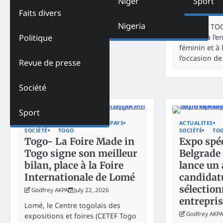
Niger
Sport
Godfrey AKPA
Faits divers
Nigeria
Le CETEF TO
soutien à l’e
Politique
féminin et à 
l’occasion de
Revue de presse
Société
Sport
ACTUALITES
ÉCONOMIE
PAYS
ACTUALITES
SOCIÉTÉ
TOGO
SOCIÉTÉ
TO
Togo- La Foire Made in
Expo spéc
Togo signe son meilleur
Belgrade 
bilan, place à la Foire
lance un 
Internationale de Lomé
candidat
sélection
Godfrey AKPA
July 22, 2026
entrepris
Lomé, le Centre togolais des
Godfrey AKPA
expositions et foires (CETEF Togo