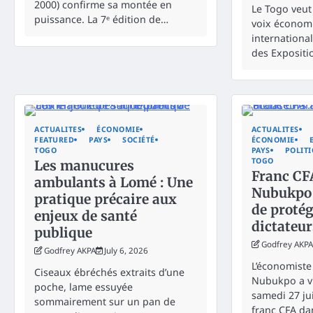
2000) confirme sa montée en
Le Togo veut
puissance. La 7ᵉ édition de…
voix économi
international
des Expositi
ACTUALITES
ÉCONOMIE
ACTUALITES
FEATURED
PAYS
SOCIÉTÉ
ÉCONOMIE
TOGO
PAYS
POLIT
TOGO
Les manucures
Franc CF
ambulants à Lomé : Une
Nubukpo 
pratique précaire aux
de protég
enjeux de santé
dictateur
publique
Godfrey AKPA
Godfrey AKPA
July 6, 2026
L’économiste
Ciseaux ébréchés extraits d’une
Nubukpo a vi
poche, lame essuyée
samedi 27 jui
sommairement sur un pan de
franc CFA da