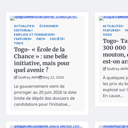
ACTUALITES
ÉCONOMIE
ACTUALITES
EDITORIAL
FEATURED
P
EMPLOIS ET FORMATION
TOGO
FEATURED
PAYS
SOCIÉTÉ
Togo- Ta
TOGO
300 000 
Togo- « École de la
mouton,
Chance » : une belle
est-on arr
initiative, mais pour
quel avenir ?
Godfrey AKPA
À quelques j
Godfrey AKPA
May 22, 2026
les prix du b
Le gouvernement vient de
explosé sur 
proroger au 20 juin 2026 la date
En cause…
limite de dépôt des dossiers de
candidature pour l’initiative…