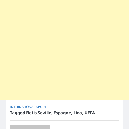
INTERNATIONAL
SPORT
Tagged
Betis Seville
,
Espagne
,
Liga
,
UEFA