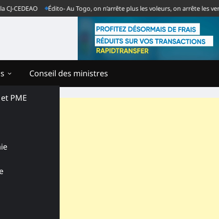
J-CEDEAO
Édito- Au Togo, on n’arrête plus les voleurs, on arrête les vende
ns
Conseil des ministres
s et PME
ie
e