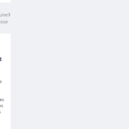
 une
sse
t
e
ces
ns
s