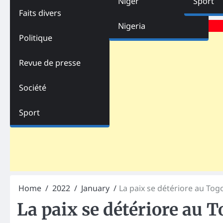
Niger
Sport
Faits divers
Advertisements
Nigeria
Politique
Revue de presse
Société
Sport
Home
2022
January
La paix se détériore au Tog
La paix se détériore au T