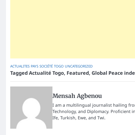
ACTUALITES
PAYS
SOCIÉTÉ
TOGO
UNCATEGORIZED
Tagged
Actualité Togo
,
Featured
,
Global Peace ind
Mensah Agbenou
I am a multilingual journalist hailing fr
Technology, and Diplomacy. Proficient i
Ife, Turkish, Ewe, and Twi.