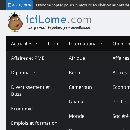
Skip
ec du système Gnassingbé : opter pour un recours en révision auprès de la C
Aug 6, 2026
to
content
Actualites
Togo
International
Opinio
Affaires et PME
Afrique
Affaire
Diplomatie
Bénin
Autres
Divertissement et
Cameroun
Econom
Buzz
Ghana
Politiqu
Économie
Monde
Société
Emplois et formation