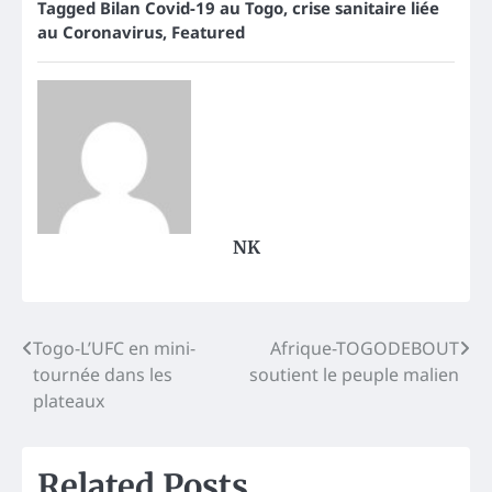
Tagged
Bilan Covid-19 au Togo
,
crise sanitaire liée
au Coronavirus
,
Featured
NK
Post
Togo-L’UFC en mini-
Afrique-TOGODEBOUT
tournée dans les
soutient le peuple malien
navigation
plateaux
Related Posts