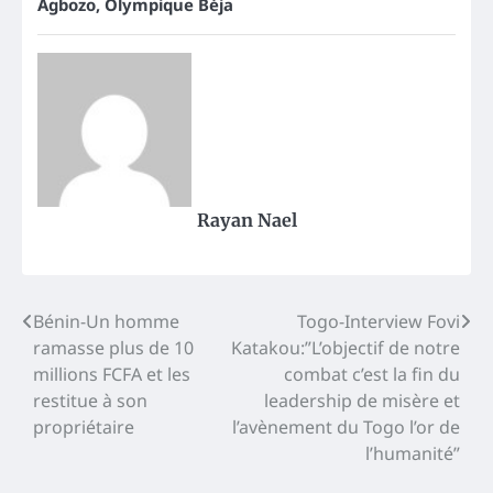
Agbozo
,
Olympique Béja
Rayan Nael
Post
Bénin-Un homme
Togo-Interview Fovi
ramasse plus de 10
Katakou:”L’objectif de notre
navigation
millions FCFA et les
combat c’est la fin du
restitue à son
leadership de misère et
propriétaire
l’avènement du Togo l’or de
l’humanité”