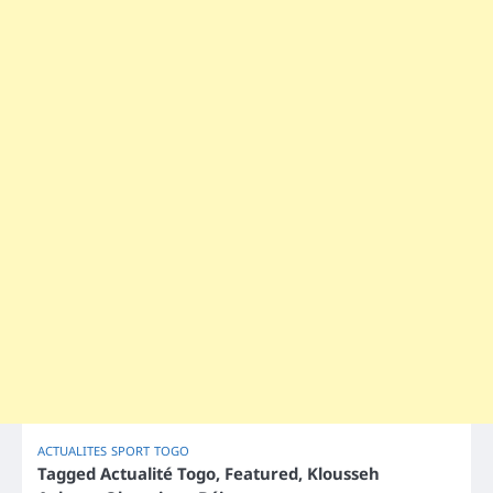
ACTUALITES
SPORT
TOGO
Tagged
Actualité Togo
,
Featured
,
Klousseh