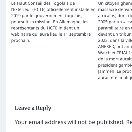
Le Haut Conseil des Togolais de
Un citoyen ghan
l’Extérieur (HCTE) officiellement installé en
massacre d’envir
2019 par le gouvernement togolais,
africains, dont de
poursuit sa mission. En Allemagne, les
2005 par un « es
représentants du HCTE initient un
paramilitaire en
webinaire qui aura lieu le 11 septembre
devant un tribun
prochain.
2023, dans la vil
ANEKED, ont an
Watch et TRIAL I
de la mort aurait
président gambie
Jammeh. Le procè
aurait été impli
Leave a Reply
Your email address will not be published.
Re