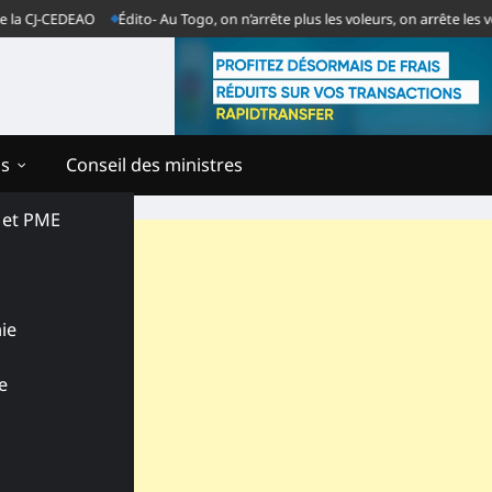
J-CEDEAO
Édito- Au Togo, on n’arrête plus les voleurs, on arrête les vende
ns
Conseil des ministres
s et PME
ie
e