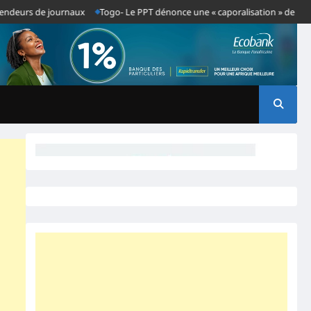
urs de journaux
Togo- Le PPT dénonce une « caporalisation » de la presse 