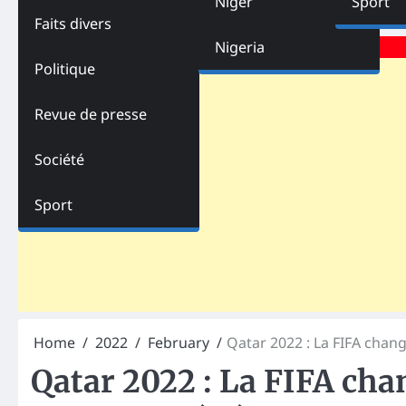
Niger
Sport
Faits divers
Advertisements
Nigeria
Politique
Revue de presse
Société
Sport
Home
2022
February
Qatar 2022 : La FIFA chan
Qatar 2022 : La FIFA cha