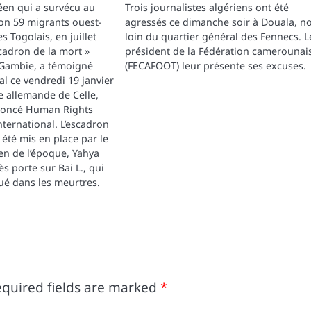
éen qui a survécu au
Trois journalistes algériens ont été
on 59 migrants ouest-
agressés ce dimanche soir à Douala, n
s Togolais, en juillet
loin du quartier général des Fennecs. L
cadron de la mort »
président de la Fédération camerounai
 Gambie, a témoigné
(FECAFOOT) leur présente ses excuses.
al ce vendredi 19 janvier
le allemande de Celle,
noncé Human Rights
nternational. L’escadron
 été mis en place par le
n de l’époque, Yahya
s porte sur Bai L., qui
qué dans les meurtres.
quired fields are marked
*