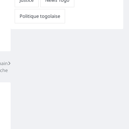
main
che