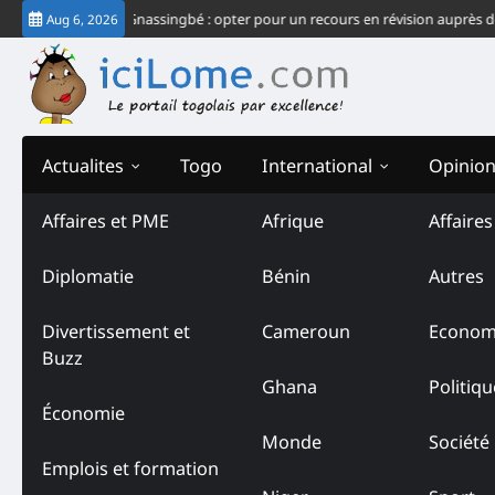
Skip
ec du système Gnassingbé : opter pour un recours en révision auprès de la C
Aug 6, 2026
to
content
Actualites
Togo
International
Opinio
Affaires et PME
Afrique
Affaire
Diplomatie
Bénin
Autres
Divertissement et
Cameroun
Econom
Buzz
Ghana
Politiqu
Économie
Monde
Société
Emplois et formation