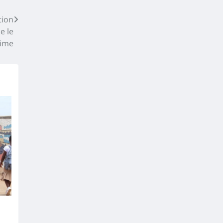
tion
e le
ime