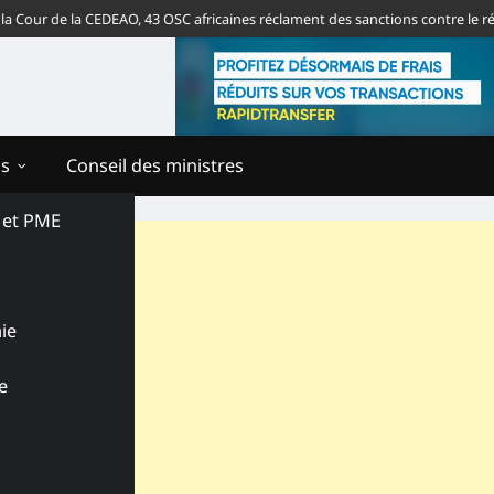
r de la CEDEAO, 43 OSC africaines réclament des sanctions contre le régime 
ns
Conseil des ministres
s et PME
ie
e