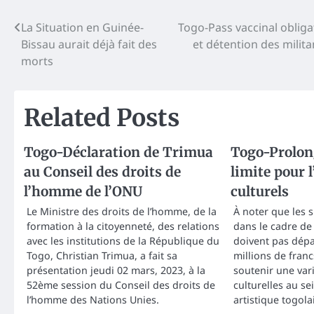
Post
La Situation en Guinée-
Togo-Pass vaccinal obligat
Bissau aurait déjà fait des
et détention des milit
navigation
morts
Related Posts
Togo-Déclaration de Trimua
Togo-Prolong
au Conseil des droits de
limite pour l
l’homme de l’ONU
culturels
Le Ministre des droits de l’homme, de la
À noter que les 
formation à la citoyenneté, des relations
dans le cadre de 
avec les institutions de la République du
doivent pas dép
Togo, Christian Trimua, a fait sa
millions de fran
présentation jeudi 02 mars, 2023, à la
soutenir une varié
52ème session du Conseil des droits de
culturelles au s
l’homme des Nations Unies.
artistique togola