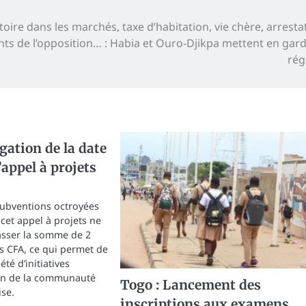
oire dans les marchés, taxe d’habitation, vie chère, arresta
ants de l’opposition… : Habia et Ouro-Djikpa mettent en gard
rég
ation de la date
’appel à projets
subventions octroyées
cet appel à projets ne
asser la somme de 2
cs CFA, ce qui permet de
té d’initiatives
ein de la communauté
Togo : Lancement des
ise.
inscriptions aux examens