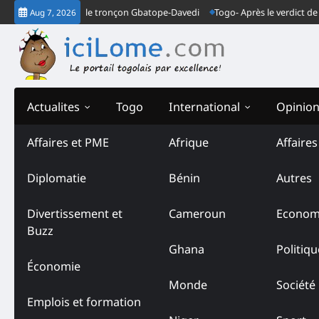
Skip
nt la loi sur le tronçon Gbatope-Davedi
Togo- Après le verdict de la Cou
Aug 7, 2026
to
content
Actualites
Togo
International
Opinio
Affaires et PME
Afrique
Affaire
Diplomatie
Bénin
Autres
Divertissement et
Cameroun
Econom
Buzz
Ghana
Politiqu
Économie
Monde
Société
Emplois et formation