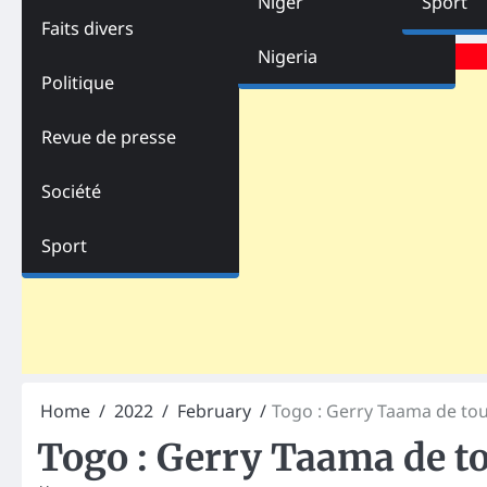
Niger
Sport
Faits divers
Advertisements
Nigeria
Politique
Revue de presse
Société
Sport
Home
2022
February
Togo : Gerry Taama de tou
Togo : Gerry Taama de to