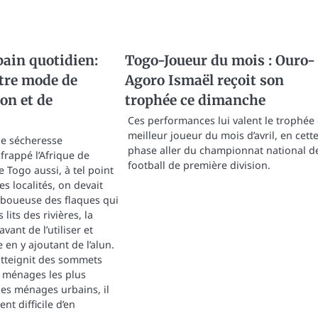
ain quotidien:
Togo-Joueur du mois : Ouro-
tre mode de
Agoro Ismaël reçoit son
n et de
trophée ce dimanche
Ces performances lui valent le trophée
meilleur joueur du mois d’avril, en cett
ne sécheresse
phase aller du championnat national d
frappé l’Afrique de
football de première division.
le Togo aussi, à tel point
s localités, on devait
u boueuse des flaques qui
 lits des rivières, la
avant de l’utiliser et
en y ajoutant de l’alun.
atteignit des sommets
s ménages les plus
les ménages urbains, il
t difficile d’en