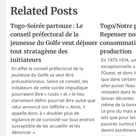
Related Posts
Togo-Soirée partouze : Le
Togo/Notre p
conseil préfectoral de la
Repenser no
jeunesse du Golfe veut déjouer
consommatio
tout stratagème des
production
initiateurs
En 1973-1974, u
exceptionnelle a 
En effet le conseil préfectoral de la
l’Ouest, et donc 
jeunesse du Golfe se veut être
que dans certaine
précautionneux. Selon ce conseil, les
aller puiser l’ea
initiateurs de cette soirée impudique
restaient dans les
pourraient être « rusés » et « le lieu
laisser décanter, 
clairement défini pourrait être autre que
même de la boire 
celui annoncé sur l’affiche ». Ainsi, il
Le prix du maïs 
appelle donc à « doubler plus de
tels que pour le
vigilance et de curiosité sur tout endroit
pauvres surtout 
susceptible de les accueillir et les
devint extrêmemen
dénoncer ».