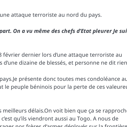
 une attaque terroriste au nord du pays.
art. On a vu même des chefs d’Etat pleurer Je sui
 février dernier lors d’une attaque terroriste au
s d’une dizaine de blessés, et personne ne dit rien
os pays.Je présente donc toutes mes condoléance a
ut le peuple béninois pour la perte de ces valeure
s meilleurs délais.On voit bien que ça se rapproc
 c’est qu’ils viendront aussi au Togo. A nous de
rager nos frères d’armes déployés sur la frontièr