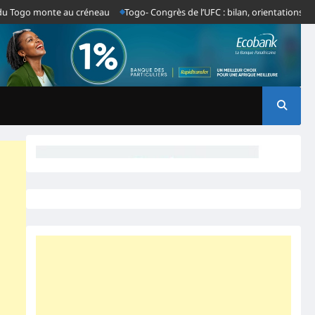
go monte au créneau
Togo- Congrès de l’UFC : bilan, orientations, et cap s