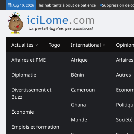
Skip
e dans le noir, les habitants à bout de patience
Suppression de congé de 
Aug 10, 2026
to
content
Actualites
Togo
International
Opinio
Affaires et PME
Afrique
Affaire
Diplomatie
Bénin
Autres
Divertissement et
Cameroun
Econom
Buzz
Ghana
Politiqu
Économie
Monde
Société
Emplois et formation