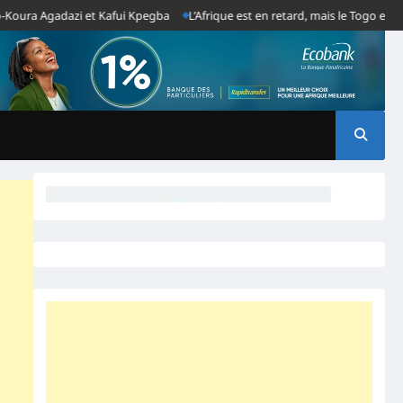
a Agadazi et Kafui Kpegba
L’Afrique est en retard, mais le Togo est absen