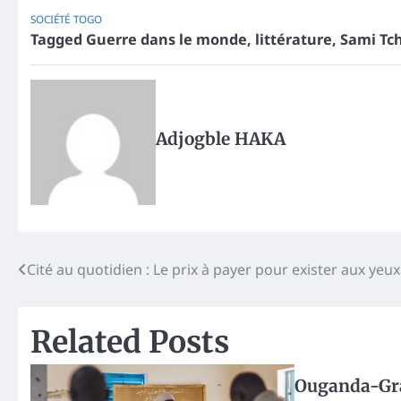
SOCIÉTÉ
TOGO
Tagged
Guerre dans le monde
,
littérature
,
Sami Tc
Adjogble HAKA
Post
Cité au quotidien : Le prix à payer pour exister aux ye
navigation
Related Posts
Ouganda-Gr