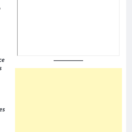
”
ce
s
es