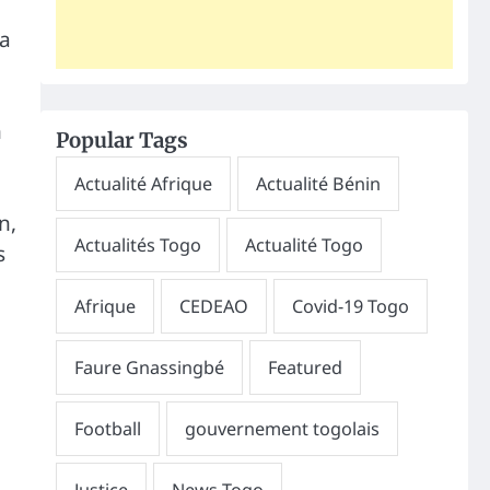
la
n
Popular Tags
n,
s