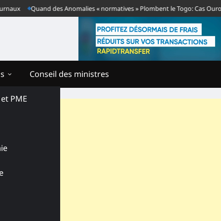
ux
Quand des Anomalies « normatives » Plombent le Togo: Cas Ouro-Kour
ns
Conseil des ministres
s et PME
ie
e