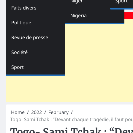
Niger
Sport
Faits divers
Advertisements
Nigeria
Politique
Revue de presse
Société
Sport
Home
2022
February
Togo- Sami Tchak : “Devant chaque tragédie, il faut pou
Togo- Sami Tchak : “Deva