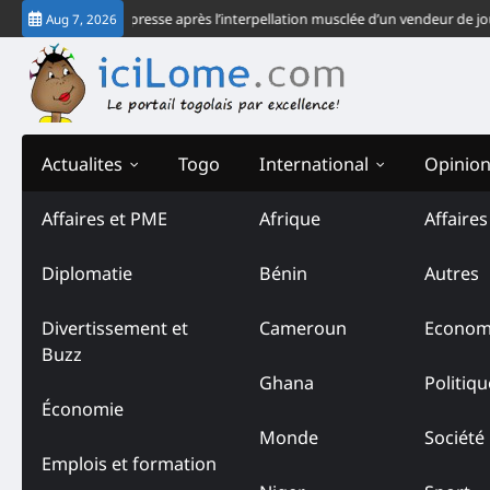
Skip
sation » de la presse après l’interpellation musclée d’un vendeur de journa
Aug 7, 2026
to
content
Actualites
Togo
International
Opinio
Affaires et PME
Afrique
Affaire
Diplomatie
Bénin
Autres
Divertissement et
Cameroun
Econom
Buzz
Ghana
Politiqu
Économie
Monde
Société
Emplois et formation