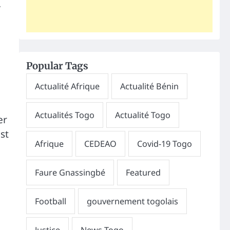
.
Popular Tags
er
est