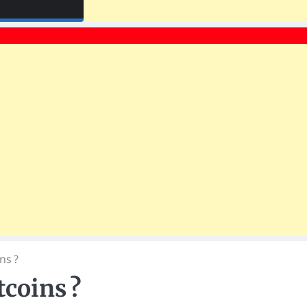
ns ?
coins ?