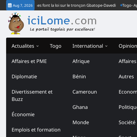
Skip
eux gendarmes font la loi sur le tronçon Gbatope-Davedi
Togo- Après le 
Aug 7, 2026
to
content
Actualites
Togo
International
Opinio
Affaires et PME
Afrique
Affaire
Diplomatie
Bénin
Autres
Divertissement et
Cameroun
Econom
Buzz
Ghana
Politiqu
Économie
Monde
Société
Emplois et formation