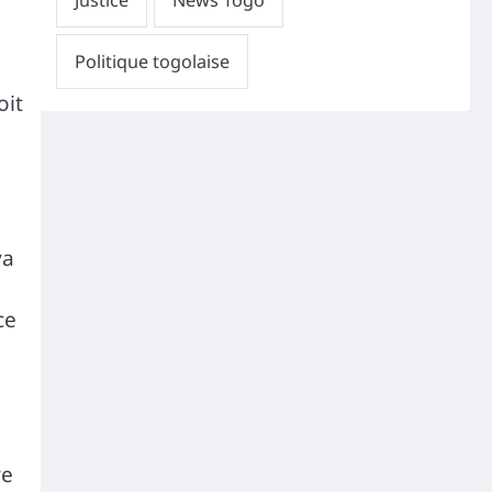
oit
va
ce
re