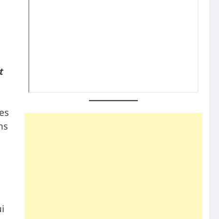
t
des
ns
ui