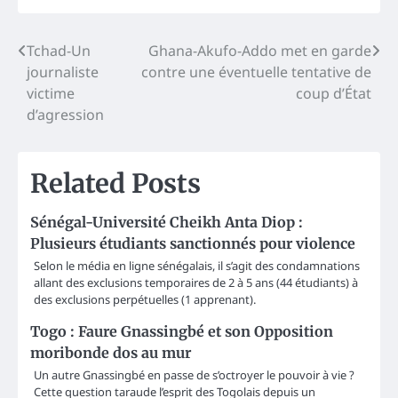
Post
Tchad-Un
Ghana-Akufo-Addo met en garde
journaliste
contre une éventuelle tentative de
navigation
victime
coup d’État
d’agression
Related Posts
Sénégal-Université Cheikh Anta Diop :
Plusieurs étudiants sanctionnés pour violence
Selon le média en ligne sénégalais, il s’agit des condamnations
allant des exclusions temporaires de 2 à 5 ans (44 étudiants) à
des exclusions perpétuelles (1 apprenant).
Togo : Faure Gnassingbé et son Opposition
moribonde dos au mur
Un autre Gnassingbé en passe de s’octroyer le pouvoir à vie ?
Cette question taraude l’esprit des Togolais depuis un