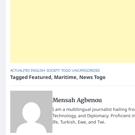
ACTUALITES
ENGLISH
SOCIETY
TOGO
UNCATEGORIZED
Tagged
Featured
,
Maritime
,
News Togo
Mensah Agbenou
I am a multilingual journalist hailing fr
Technology, and Diplomacy. Proficient i
Ife, Turkish, Ewe, and Twi.