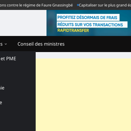
s contre le régime de Faure Gnassingbé
Capitaliser sur le plus grand éche
ns
Conseil des ministres
s et PME
ie
e