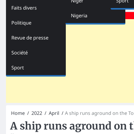
Niger
Sport
Faits divers
Advertisements
Nigeria
Politique
Revue de presse
Société
Sport
Home
2022
April
A ship runs aground on the To
A ship runs aground on t