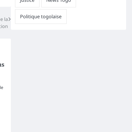
e la
tion
as
de