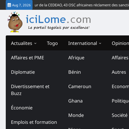
Skip
e verdict de la Cour de la CEDEAO, 43 OSC africaines réclament des sanction
Aug 7, 2026
to
content
Actualites
Togo
International
Opinio
Affaires et PME
Afrique
Affaire
Diplomatie
Bénin
Autres
Divertissement et
Cameroun
Econom
Buzz
Ghana
Politiqu
Économie
Monde
Société
Emplois et formation