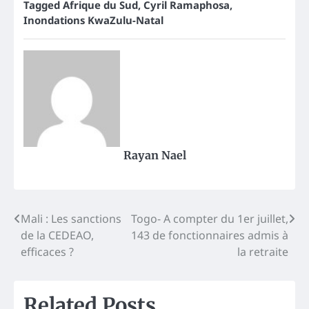
Tagged
Afrique du Sud
,
Cyril Ramaphosa
,
Inondations KwaZulu-Natal
Rayan Nael
Post
Mali : Les sanctions
Togo- A compter du 1er juillet,
de la CEDEAO,
143 de fonctionnaires admis à
navigation
efficaces ?
la retraite
Related Posts