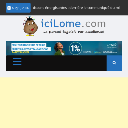
Skip
Togo- Boissons énergisantes : derrière le communiqué du ministre Tessi, les
Aug 9, 2026
to
content